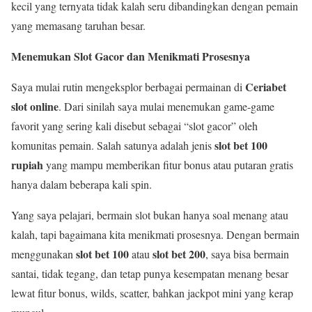
kecil yang ternyata tidak kalah seru dibandingkan dengan pemain
yang memasang taruhan besar.
Menemukan Slot Gacor dan Menikmati Prosesnya
Ceriabet
Saya mulai rutin mengeksplor berbagai permainan di
slot online
. Dari sinilah saya mulai menemukan game-game
favorit yang sering kali disebut sebagai “slot gacor” oleh
slot bet 100
komunitas pemain. Salah satunya adalah jenis
rupiah
yang mampu memberikan fitur bonus atau putaran gratis
hanya dalam beberapa kali spin.
Yang saya pelajari, bermain slot bukan hanya soal menang atau
kalah, tapi bagaimana kita menikmati prosesnya. Dengan bermain
slot bet 100
slot bet 200
menggunakan
atau
, saya bisa bermain
santai, tidak tegang, dan tetap punya kesempatan menang besar
lewat fitur bonus, wilds, scatter, bahkan jackpot mini yang kerap