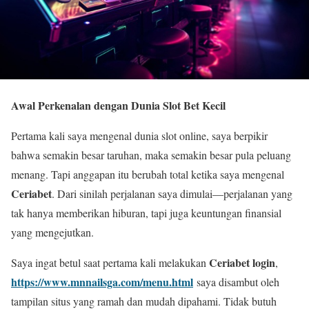
Awal Perkenalan dengan Dunia Slot Bet Kecil
Pertama kali saya mengenal dunia slot online, saya berpikir
bahwa semakin besar taruhan, maka semakin besar pula peluang
menang. Tapi anggapan itu berubah total ketika saya mengenal
Ceriabet
. Dari sinilah perjalanan saya dimulai—perjalanan yang
tak hanya memberikan hiburan, tapi juga keuntungan finansial
yang mengejutkan.
Ceriabet login
Saya ingat betul saat pertama kali melakukan
,
https://www.mnnailsga.com/menu.html
saya disambut oleh
tampilan situs yang ramah dan mudah dipahami. Tidak butuh