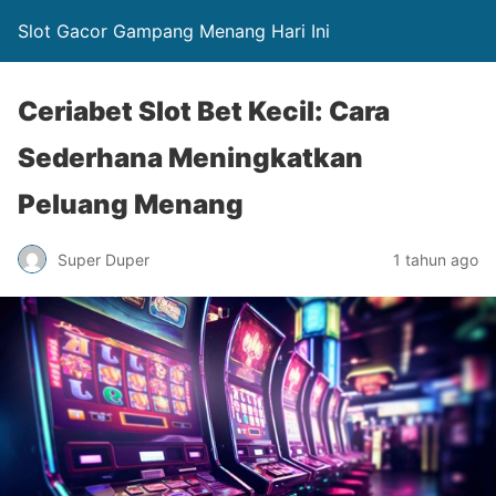
Slot Gacor Gampang Menang Hari Ini
Ceriabet Slot Bet Kecil: Cara
Sederhana Meningkatkan
Peluang Menang
Super Duper
1 tahun ago