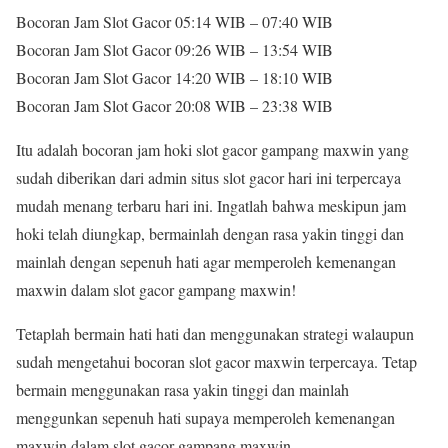
Bocoran Jam Slot Gacor 05:14 WIB – 07:40 WIB
Bocoran Jam Slot Gacor 09:26 WIB – 13:54 WIB
Bocoran Jam Slot Gacor 14:20 WIB – 18:10 WIB
Bocoran Jam Slot Gacor 20:08 WIB – 23:38 WIB
Itu adalah bocoran jam hoki slot gacor gampang maxwin yang
sudah diberikan dari admin situs slot gacor hari ini terpercaya
mudah menang terbaru hari ini. Ingatlah bahwa meskipun jam
hoki telah diungkap, bermainlah dengan rasa yakin tinggi dan
mainlah dengan sepenuh hati agar memperoleh kemenangan
maxwin dalam slot gacor gampang maxwin!
Tetaplah bermain hati hati dan menggunakan strategi walaupun
sudah mengetahui bocoran slot gacor maxwin terpercaya. Tetap
bermain menggunakan rasa yakin tinggi dan mainlah
menggunkan sepenuh hati supaya memperoleh kemenangan
maxwin dalam slot gacor gampang maxwin.