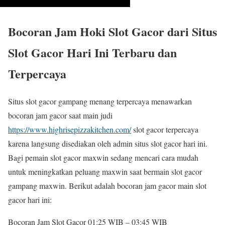
Bocoran Jam Hoki Slot Gacor dari Situs
Slot Gacor Hari Ini Terbaru dan
Terpercaya
Situs slot gacor gampang menang terpercaya menawarkan
bocoran jam gacor saat main judi
https://www.highrisepizzakitchen.com/
slot gacor terpercaya
karena langsung disediakan oleh admin situs slot gacor hari ini.
Bagi pemain slot gacor maxwin sedang mencari cara mudah
untuk meningkatkan peluang maxwin saat bermain slot gacor
gampang maxwin. Berikut adalah bocoran jam gacor main slot
gacor hari ini:
Bocoran Jam Slot Gacor 01:25 WIB – 03:45 WIB