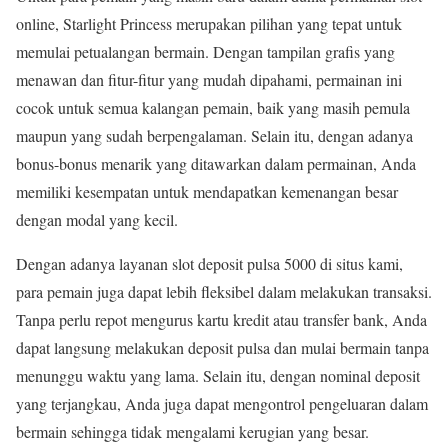
online, Starlight Princess merupakan pilihan yang tepat untuk
memulai petualangan bermain. Dengan tampilan grafis yang
menawan dan fitur-fitur yang mudah dipahami, permainan ini
cocok untuk semua kalangan pemain, baik yang masih pemula
maupun yang sudah berpengalaman. Selain itu, dengan adanya
bonus-bonus menarik yang ditawarkan dalam permainan, Anda
memiliki kesempatan untuk mendapatkan kemenangan besar
dengan modal yang kecil.
Dengan adanya layanan slot deposit pulsa 5000 di situs kami,
para pemain juga dapat lebih fleksibel dalam melakukan transaksi.
Tanpa perlu repot mengurus kartu kredit atau transfer bank, Anda
dapat langsung melakukan deposit pulsa dan mulai bermain tanpa
menunggu waktu yang lama. Selain itu, dengan nominal deposit
yang terjangkau, Anda juga dapat mengontrol pengeluaran dalam
bermain sehingga tidak mengalami kerugian yang besar.