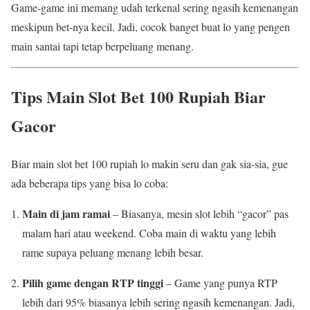
Game-game ini memang udah terkenal sering ngasih kemenangan
meskipun bet-nya kecil. Jadi, cocok banget buat lo yang pengen
main santai tapi tetap berpeluang menang.
Tips Main Slot Bet 100 Rupiah Biar
Gacor
Biar main slot bet 100 rupiah lo makin seru dan gak sia-sia, gue
ada beberapa tips yang bisa lo coba:
Main di jam ramai
– Biasanya, mesin slot lebih “gacor” pas
malam hari atau weekend. Coba main di waktu yang lebih
rame supaya peluang menang lebih besar.
Pilih game dengan RTP tinggi
– Game yang punya RTP
lebih dari 95% biasanya lebih sering ngasih kemenangan. Jadi,