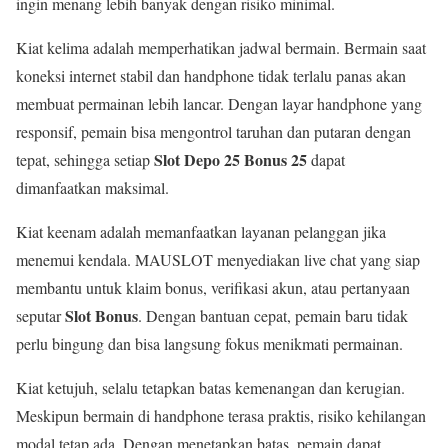
ingin menang lebih banyak dengan risiko minimal.
Kiat kelima adalah memperhatikan jadwal bermain. Bermain saat
koneksi internet stabil dan handphone tidak terlalu panas akan
membuat permainan lebih lancar. Dengan layar handphone yang
responsif, pemain bisa mengontrol taruhan dan putaran dengan
Slot Depo 25 Bonus 25
tepat, sehingga setiap
dapat
dimanfaatkan maksimal.
Kiat keenam adalah memanfaatkan layanan pelanggan jika
menemui kendala. MAUSLOT menyediakan live chat yang siap
membantu untuk klaim bonus, verifikasi akun, atau pertanyaan
Slot Bonus
seputar
. Dengan bantuan cepat, pemain baru tidak
perlu bingung dan bisa langsung fokus menikmati permainan.
Kiat ketujuh, selalu tetapkan batas kemenangan dan kerugian.
Meskipun bermain di handphone terasa praktis, risiko kehilangan
modal tetap ada. Dengan menetapkan batas, pemain dapat