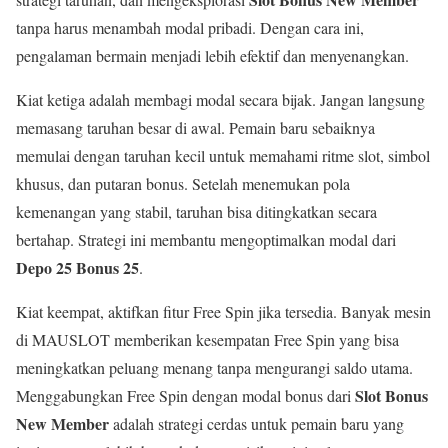
tanpa harus menambah modal pribadi. Dengan cara ini,
pengalaman bermain menjadi lebih efektif dan menyenangkan.
Kiat ketiga adalah membagi modal secara bijak. Jangan langsung
memasang taruhan besar di awal. Pemain baru sebaiknya
memulai dengan taruhan kecil untuk memahami ritme slot, simbol
khusus, dan putaran bonus. Setelah menemukan pola
kemenangan yang stabil, taruhan bisa ditingkatkan secara
bertahap. Strategi ini membantu mengoptimalkan modal dari
Depo 25 Bonus 25
.
Kiat keempat, aktifkan fitur Free Spin jika tersedia. Banyak mesin
di MAUSLOT memberikan kesempatan Free Spin yang bisa
meningkatkan peluang menang tanpa mengurangi saldo utama.
Slot Bonus
Menggabungkan Free Spin dengan modal bonus dari
New Member
adalah strategi cerdas untuk pemain baru yang