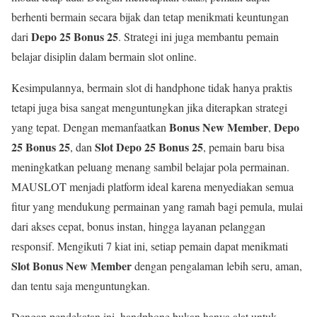
berhenti bermain secara bijak dan tetap menikmati keuntungan
Depo 25 Bonus 25
dari
. Strategi ini juga membantu pemain
belajar disiplin dalam bermain slot online.
Kesimpulannya, bermain slot di handphone tidak hanya praktis
tetapi juga bisa sangat menguntungkan jika diterapkan strategi
Bonus New Member
Depo
yang tepat. Dengan memanfaatkan
,
25 Bonus 25
Slot Depo 25 Bonus 25
, dan
, pemain baru bisa
meningkatkan peluang menang sambil belajar pola permainan.
MAUSLOT menjadi platform ideal karena menyediakan semua
fitur yang mendukung permainan yang ramah bagi pemula, mulai
dari akses cepat, bonus instan, hingga layanan pelanggan
responsif. Mengikuti 7 kiat ini, setiap pemain dapat menikmati
Slot Bonus New Member
dengan pengalaman lebih seru, aman,
dan tentu saja menguntungkan.
Dengan pendekatan ini, handphone bukan hanya alat untuk