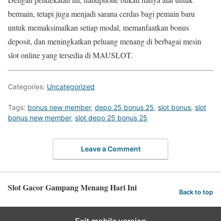
bermain, tetapi juga menjadi sarana cerdas bagi pemain baru
untuk memaksimalkan setiap modal, memanfaatkan bonus
deposit, dan meningkatkan peluang menang di berbagai mesin
slot online yang tersedia di MAUSLOT.
Categories:
Uncategorized
Tags:
bonus new member
,
depo 25 bonus 25
,
slot bonus
,
slot
bonus new member
,
slot depo 25 bonus 25
Leave a Comment
Slot Gacor Gampang Menang Hari Ini
Back to top
Exit mobile version