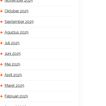
November 2025
Oktober 2025
September 2025
Agustus 2025
Juli 2025
Juni 2025
Mei 2025
April 2025
Maret 2025
Februari 2025