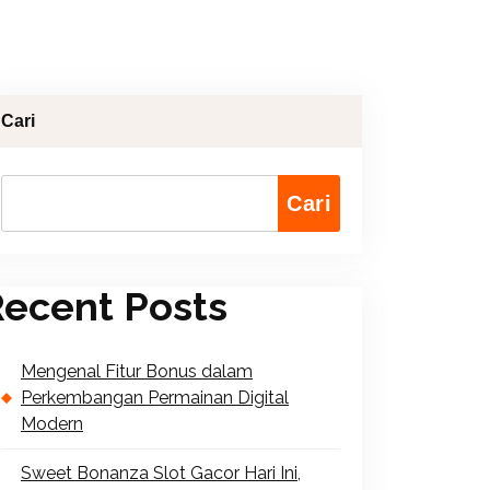
Cari
Cari
ecent Posts
Mengenal Fitur Bonus dalam
Perkembangan Permainan Digital
Modern
Sweet Bonanza Slot Gacor Hari Ini,