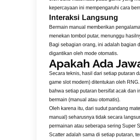
kepercayaan ini mempengaruhi cara ber
Interaksi Langsung
Bermain manual memberikan pengalaman
menekan tombol putar, menunggu hasilny
Bagi sebagian orang, ini adalah bagian 
digantikan oleh mode otomatis.
Apakah Ada Jawa
Secara teknis, hasil dari setiap putaran
game slot modern) ditentukan oleh RNG.
bahwa setiap putaran bersifat acak dan 
bermain (manual atau otomatis).
Oleh karena itu, dari sudut pandang mat
manual) seharusnya tidak secara langs
permainan atau seberapa sering Super 
Scatter adalah sama di setiap putaran, te