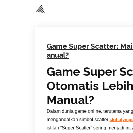
Game Super Scatter: Mai
anual?
Game Super Sca
Otomatis Lebih
Manual?
Dalam dunia game online, terutama yang
mengandalkan simbol scatter
slot olymp
istilah “Super Scatter” sering menjadi 