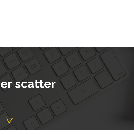
er scatter