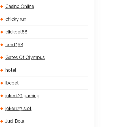
Casino Online
chicky run
clickbet88
cmd368
Gates Of Olympus
hotel
ibcbet
joker123 gaming
joker123 slot
Judi Bola