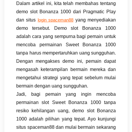
Dalam artikel ini, kita telah membahas tentang
demo slot Bonanza 1000 dari Pragmatic Play
dan situs
yang menyediakan
login spaceman88
demo tersebut. Demo slot Bonanza 1000
adalah cara yang sempurna bagi pemain untuk
mencoba permainan Sweet Bonanza 1000
tanpa harus mempertaruhkan uang sungguhan.
Dengan mengakses demo ini, pemain dapat
mengasah keterampilan bermain mereka dan
mengetahui strategi yang tepat sebelum mulai
bermain dengan uang sungguhan.
Jadi, bagi pemain yang ingin mencoba
permainan slot Sweet Bonanza 1000 tanpa
resiko kehilangan uang, demo slot Bonanza
1000 adalah pilihan yang tepat. Ayo kunjungi
situs spaceman88 dan mulai bermain sekarang