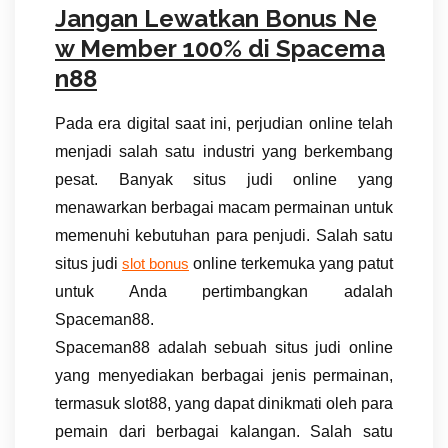
Jangan Lewatkan Bonus Ne
w Member 100% di Spacema
n88
Pada era digital saat ini, perjudian online telah
menjadi salah satu industri yang berkembang
pesat. Banyak situs judi online yang
menawarkan berbagai macam permainan untuk
memenuhi kebutuhan para penjudi. Salah satu
situs judi
online terkemuka yang patut
slot bonus
untuk Anda pertimbangkan adalah
Spaceman88.
Spaceman88 adalah sebuah situs judi online
yang menyediakan berbagai jenis permainan,
termasuk slot88, yang dapat dinikmati oleh para
pemain dari berbagai kalangan. Salah satu