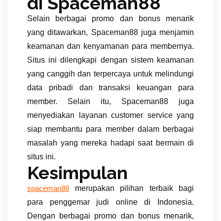
di Spaceman88
Selain berbagai promo dan bonus menarik
yang ditawarkan, Spaceman88 juga menjamin
keamanan dan kenyamanan para membernya.
Situs ini dilengkapi dengan sistem keamanan
yang canggih dan terpercaya untuk melindungi
data pribadi dan transaksi keuangan para
member. Selain itu, Spaceman88 juga
menyediakan layanan customer service yang
siap membantu para member dalam berbagai
masalah yang mereka hadapi saat bermain di
situs ini.
Kesimpulan
merupakan pilihan terbaik bagi
spaceman88
para penggemar judi online di Indonesia.
Dengan berbagai promo dan bonus menarik,