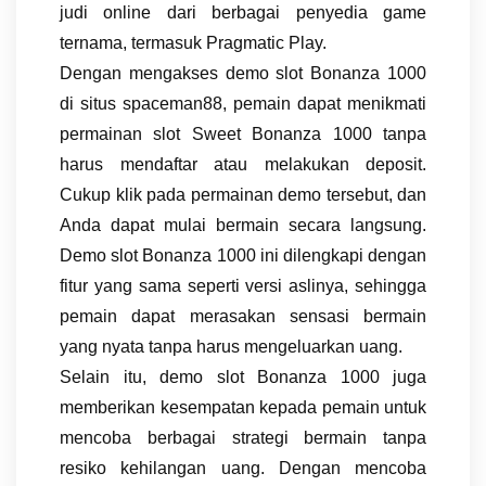
judi online dari berbagai penyedia game
ternama, termasuk Pragmatic Play.
Dengan mengakses demo slot Bonanza 1000
di situs spaceman88, pemain dapat menikmati
permainan slot Sweet Bonanza 1000 tanpa
harus mendaftar atau melakukan deposit.
Cukup klik pada permainan demo tersebut, dan
Anda dapat mulai bermain secara langsung.
Demo slot Bonanza 1000 ini dilengkapi dengan
fitur yang sama seperti versi aslinya, sehingga
pemain dapat merasakan sensasi bermain
yang nyata tanpa harus mengeluarkan uang.
Selain itu, demo slot Bonanza 1000 juga
memberikan kesempatan kepada pemain untuk
mencoba berbagai strategi bermain tanpa
resiko kehilangan uang. Dengan mencoba