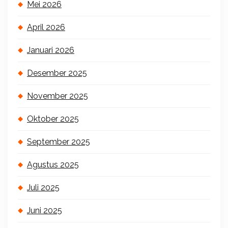
Mei 2026
April 2026
Januari 2026
Desember 2025
November 2025
Oktober 2025
September 2025
Agustus 2025
Juli 2025
Juni 2025