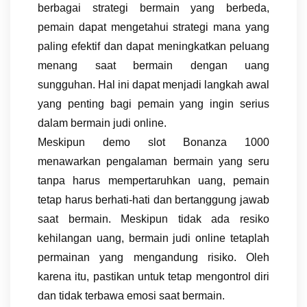
berbagai strategi bermain yang berbeda,
pemain dapat mengetahui strategi mana yang
paling efektif dan dapat meningkatkan peluang
menang saat bermain dengan uang
sungguhan. Hal ini dapat menjadi langkah awal
yang penting bagi pemain yang ingin serius
dalam bermain judi online.
Meskipun demo slot Bonanza 1000
menawarkan pengalaman bermain yang seru
tanpa harus mempertaruhkan uang, pemain
tetap harus berhati-hati dan bertanggung jawab
saat bermain. Meskipun tidak ada resiko
kehilangan uang, bermain judi online tetaplah
permainan yang mengandung risiko. Oleh
karena itu, pastikan untuk tetap mengontrol diri
dan tidak terbawa emosi saat bermain.