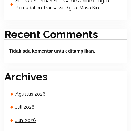
Slot QRIS: Pilihan Slot Game Online dengan
Kemudahan Transaksi Digital Masa Kini
Recent Comments
Tidak ada komentar untuk ditampilkan.
Archives
Agustus 2026
Juli 2026
Juni 2026