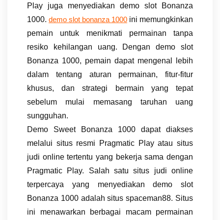
Play juga menyediakan demo slot Bonanza
1000.
ini memungkinkan
demo slot bonanza 1000
pemain untuk menikmati permainan tanpa
resiko kehilangan uang. Dengan demo slot
Bonanza 1000, pemain dapat mengenal lebih
dalam tentang aturan permainan, fitur-fitur
khusus, dan strategi bermain yang tepat
sebelum mulai memasang taruhan uang
sungguhan.
Demo Sweet Bonanza 1000 dapat diakses
melalui situs resmi Pragmatic Play atau situs
judi online tertentu yang bekerja sama dengan
Pragmatic Play. Salah satu situs judi online
terpercaya yang menyediakan demo slot
Bonanza 1000 adalah situs spaceman88. Situs
ini menawarkan berbagai macam permainan