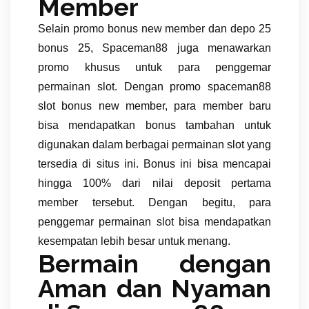
Member
Selain promo bonus new member dan depo 25
bonus 25, Spaceman88 juga menawarkan
promo khusus untuk para penggemar
permainan slot. Dengan promo spaceman88
slot bonus new member, para member baru
bisa mendapatkan bonus tambahan untuk
digunakan dalam berbagai permainan slot yang
tersedia di situs ini. Bonus ini bisa mencapai
hingga 100% dari nilai deposit pertama
member tersebut. Dengan begitu, para
penggemar permainan slot bisa mendapatkan
kesempatan lebih besar untuk menang.
Bermain dengan
Aman dan Nyaman