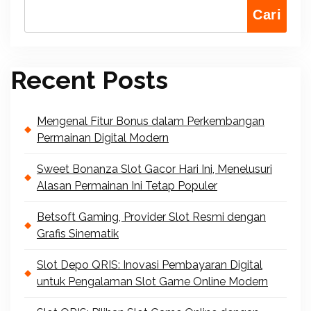
Cari
Recent Posts
Mengenal Fitur Bonus dalam Perkembangan
Permainan Digital Modern
Sweet Bonanza Slot Gacor Hari Ini, Menelusuri
Alasan Permainan Ini Tetap Populer
Betsoft Gaming, Provider Slot Resmi dengan
Grafis Sinematik
Slot Depo QRIS: Inovasi Pembayaran Digital
untuk Pengalaman Slot Game Online Modern