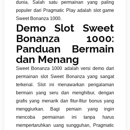
dunia. Salah satu permainan yang paling
populer dari Pragmatic Play adalah slot game
Sweet Bonanza 1000.
Demo Slot Sweet
Bonanza 1000:
Panduan Bermain
dan Menang
Sweet Bonanza 1000 adalah versi demo dari
permainan slot Sweet Bonanza yang sangat
terkenal. Slot ini menawarkan pengalaman
bermain yang seru dan menghibur, dengan
grafis yang menarik dan fitur-fitur bonus yang
menggiurkan. Bagi pemain yang ingin
mencoba permainan ini tanpa harus
mempertaruhkan uang sungguhan, Pragmatic