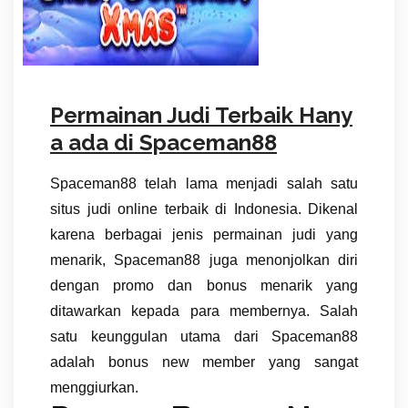
Permainan Judi Terbaik Hany
a ada di Spaceman88
Spaceman88 telah lama menjadi salah satu
situs judi online terbaik di Indonesia. Dikenal
karena berbagai jenis permainan judi yang
menarik, Spaceman88 juga menonjolkan diri
dengan promo dan bonus menarik yang
ditawarkan kepada para membernya. Salah
satu keunggulan utama dari Spaceman88
adalah bonus new member yang sangat
menggiurkan.