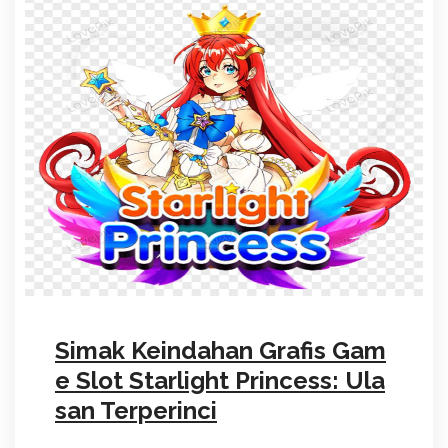
Simak Keindahan Grafis Gam
e Slot Starlight Princess: Ula
san Terperinci