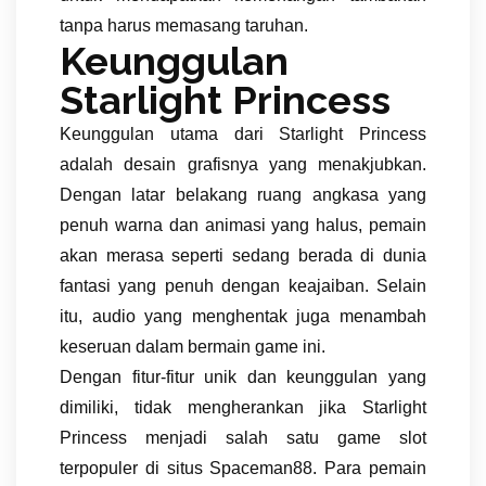
tanpa harus memasang taruhan.
Keunggulan
Starlight Princess
Keunggulan utama dari Starlight Princess
adalah desain grafisnya yang menakjubkan.
Dengan latar belakang ruang angkasa yang
penuh warna dan animasi yang halus, pemain
akan merasa seperti sedang berada di dunia
fantasi yang penuh dengan keajaiban. Selain
itu, audio yang menghentak juga menambah
keseruan dalam bermain game ini.
Dengan fitur-fitur unik dan keunggulan yang
dimiliki, tidak mengherankan jika Starlight
Princess menjadi salah satu game slot
terpopuler di situs Spaceman88. Para pemain