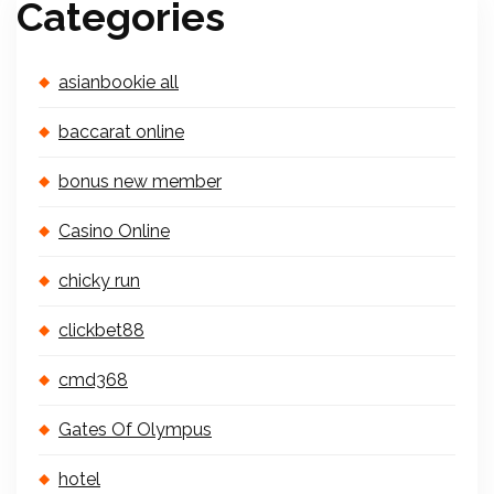
Categories
asianbookie all
baccarat online
bonus new member
Casino Online
chicky run
clickbet88
cmd368
Gates Of Olympus
hotel