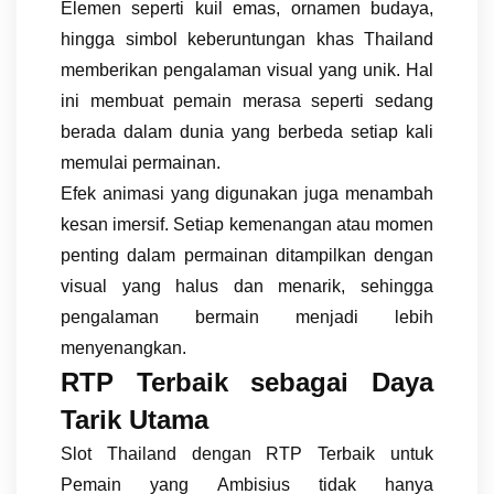
Elemen seperti kuil emas, ornamen budaya,
hingga simbol keberuntungan khas Thailand
memberikan pengalaman visual yang unik. Hal
ini membuat pemain merasa seperti sedang
berada dalam dunia yang berbeda setiap kali
memulai permainan.
Efek animasi yang digunakan juga menambah
kesan imersif. Setiap kemenangan atau momen
penting dalam permainan ditampilkan dengan
visual yang halus dan menarik, sehingga
pengalaman bermain menjadi lebih
menyenangkan.
RTP Terbaik sebagai Daya
Tarik Utama
Slot Thailand dengan RTP Terbaik untuk
Pemain yang Ambisius tidak hanya