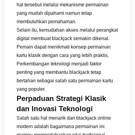
hal tersebut melalui mekanisme permainan
yang mudah dipahami namun tetap
membutuhkan pemahaman.
Selain itu, kemudahan akses melalui perangkat
digital membuat blackjack semakin dikenal.
Pemain dapat menikmati konsep permainan
kartu klasik dengan cara yang lebih praktis.
Perkembangan teknologi menjadi faktor
penting yang membantu blackjack tetap
bertahan sebagai salah satu permainan kartu
yang populer.
Perpaduan Strategi Klasik
dan Inovasi Teknologi
Salah satu hal menarik dari blackjack online
modern adalah bagaimana permainan ini
mampu mempertahankan nilai tradisional