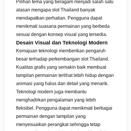
Pilihan tema yang beragam menjadi salah satu
alasan mengapa slot Thailand banyak
mendapatkan perhatian. Pengguna dapat
menikmati suasana permainan yang berbeda
sesuai dengan konsep visual yang tersedia.
Desain Visual dan Teknologi Modern
Kemajuan teknologi memberikan pengaruh
besar terhadap perkembangan slot Thailand.
Kualitas grafis yang semakin baik membuat
tampilan permainan terlihat lebih hidup dengan
animasi yang halus dan detail yang menarik.
Teknologi modern juga membantu
menghadirkan pengalaman yang lebih
fleksibel. Pengguna dapat menikmati berbagai
permainan dengan tampilan yang
menyesuaikan perangkat sehingga tetap