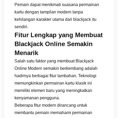
Pemain dapat menikmati suasana permainan
kartu dengan tampilan modern tanpa
kehilangan karakter utama dari blackjack itu
sendiri.
Fitur Lengkap yang Membuat
Blackjack Online Semakin
Menarik
Salah satu faktor yang membuat Blackjack
Online Modern semakin berkembang adalah
hadirnya berbagai fitur tambahan. Teknologi
memungkinkan permainan kartu klasik ini
memiliki elemen baru yang meningkatkan
kenyamanan pengguna.
Beberapa fitur modern dirancang untuk
membantu pemain memahami permainan