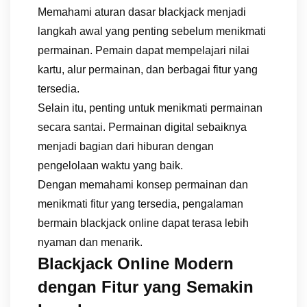
Memahami aturan dasar blackjack menjadi
langkah awal yang penting sebelum menikmati
permainan. Pemain dapat mempelajari nilai
kartu, alur permainan, dan berbagai fitur yang
tersedia.
Selain itu, penting untuk menikmati permainan
secara santai. Permainan digital sebaiknya
menjadi bagian dari hiburan dengan
pengelolaan waktu yang baik.
Dengan memahami konsep permainan dan
menikmati fitur yang tersedia, pengalaman
bermain blackjack online dapat terasa lebih
nyaman dan menarik.
Blackjack Online Modern
dengan Fitur yang Semakin