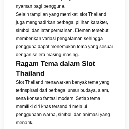
nyaman bagi pengguna.
Selain tampilan yang memikat, slot Thailand
juga menghadirkan berbagai pilihan karakter,
simbol, dan latar permainan. Elemen tersebut
memberikan variasi pengalaman sehingga
pengguna dapat menemukan tema yang sesuai
dengan selera masing-masing.
Ragam Tema dalam Slot
Thailand
Slot Thailand menawarkan banyak tema yang
terinspirasi dari berbagai unsur budaya, alam,
serta konsep fantasi modern. Setiap tema
memiliki ciri khas tersendiri melalui
penggunaan warna, simbol, dan animasi yang
menarik.