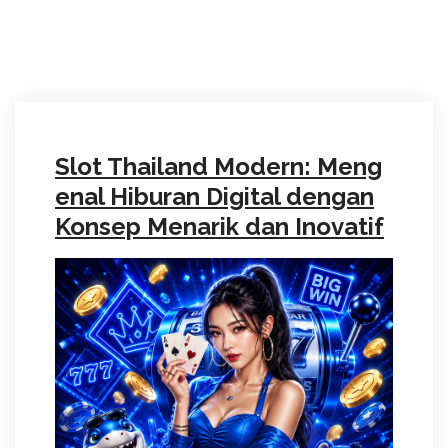
Slot Thailand Modern: Meng
enal Hiburan Digital dengan
Konsep Menarik dan Inovatif