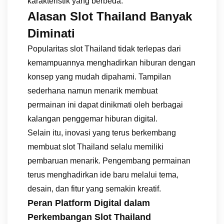
karakteristik yang berbeda.
Alasan Slot Thailand Banyak
Diminati
Popularitas slot Thailand tidak terlepas dari
kemampuannya menghadirkan hiburan dengan
konsep yang mudah dipahami. Tampilan
sederhana namun menarik membuat
permainan ini dapat dinikmati oleh berbagai
kalangan penggemar hiburan digital.
Selain itu, inovasi yang terus berkembang
membuat slot Thailand selalu memiliki
pembaruan menarik. Pengembang permainan
terus menghadirkan ide baru melalui tema,
desain, dan fitur yang semakin kreatif.
Peran Platform Digital dalam
Perkembangan Slot Thailand