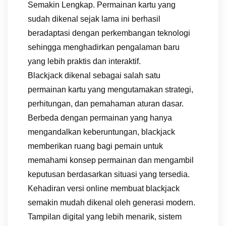
Semakin Lengkap. Permainan kartu yang
sudah dikenal sejak lama ini berhasil
beradaptasi dengan perkembangan teknologi
sehingga menghadirkan pengalaman baru
yang lebih praktis dan interaktif.
Blackjack dikenal sebagai salah satu
permainan kartu yang mengutamakan strategi,
perhitungan, dan pemahaman aturan dasar.
Berbeda dengan permainan yang hanya
mengandalkan keberuntungan, blackjack
memberikan ruang bagi pemain untuk
memahami konsep permainan dan mengambil
keputusan berdasarkan situasi yang tersedia.
Kehadiran versi online membuat blackjack
semakin mudah dikenal oleh generasi modern.
Tampilan digital yang lebih menarik, sistem