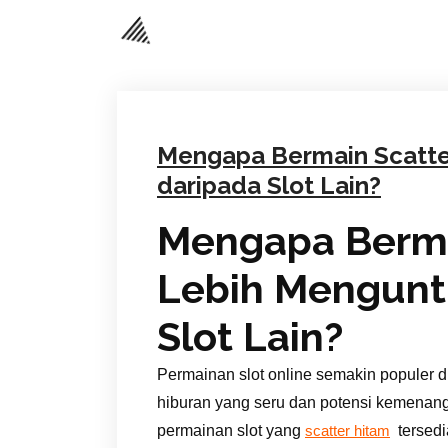
Mengapa Bermain Scatte
daripada Slot Lain?
Mengapa Berma
Lebih Mengunt
Slot Lain?
Permainan slot online semakin populer 
hiburan yang seru dan potensi kemenang
permainan slot yang
tersedia
scatter hitam