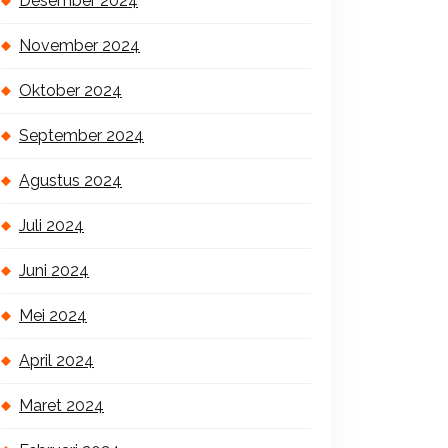
Desember 2024
November 2024
Oktober 2024
September 2024
Agustus 2024
Juli 2024
Juni 2024
Mei 2024
April 2024
Maret 2024