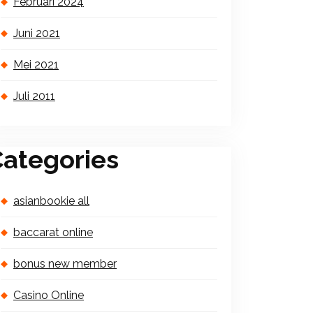
Februari 2024
Juni 2021
Mei 2021
Juli 2011
ategories
asianbookie all
baccarat online
bonus new member
Casino Online