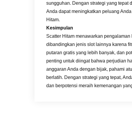
sungguhan.
Dengan strategi yang tepat
Anda dapat meningkatkan peluang Anda
Hitam.
Kesimpulan
Scatter Hitam menawarkan pengalaman b
dibandingkan jenis slot lainnya karena fit
putaran gratis yang lebih banyak, dan p
penting untuk diingat bahwa perjudian h
anggaran Anda dengan bijak, pahami atu
berlatih. Dengan strategi yang tepat, A
dan berpotensi meraih kemenangan yan