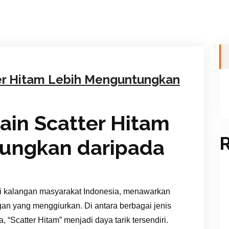
r Hitam Lebih Menguntungkan
in Scatter Hitam
R
ungkan daripada
di kalangan masyarakat Indonesia, menawarkan
an yang menggiurkan. Di antara berbagai jenis
, “Scatter Hitam” menjadi daya tarik tersendiri.