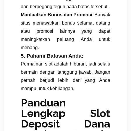
dan berpegang teguh pada batas tersebut.
Manfaatkan Bonus dan Promosi
: Banyak
situs menawarkan bonus selamat datang
atau promosi lainnya yang dapat
meningkatkan peluang Anda untuk
menang.
5.
Pahami Batasan Anda:
Permainan slot adalah hiburan, jadi selalu
bermain dengan tanggung jawab. Jangan
pernah berjudi lebih dari yang Anda
mampu untuk kehilangan.
Panduan
Lengkap Slot
Deposit Dana