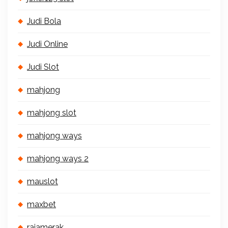
Judi Bola
Judi Online
Judi Slot
mahjong
mahjong slot
mahjong ways
mahjong ways 2
mauslot
maxbet
rajamerak