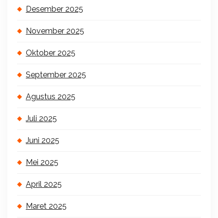
Desember 2025
November 2025
Oktober 2025
September 2025
Agustus 2025
Juli 2025
Juni 2025
Mei 2025
April 2025
Maret 2025