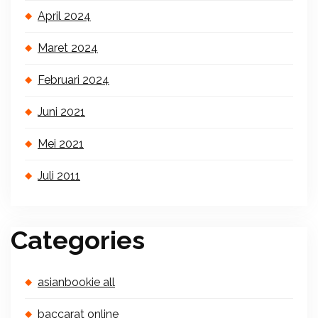
April 2024
Maret 2024
Februari 2024
Juni 2021
Mei 2021
Juli 2011
Categories
asianbookie all
baccarat online