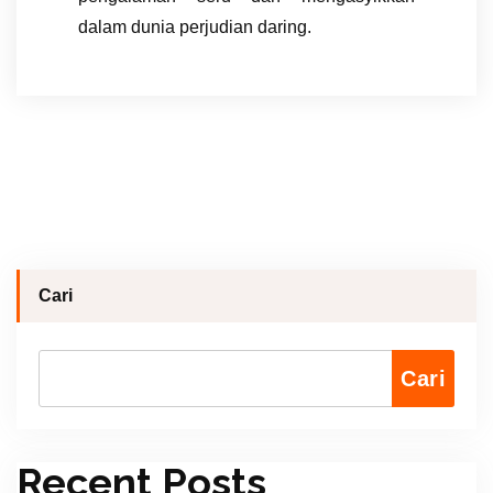
dalam dunia perjudian daring.
Cari
Cari
Recent Posts