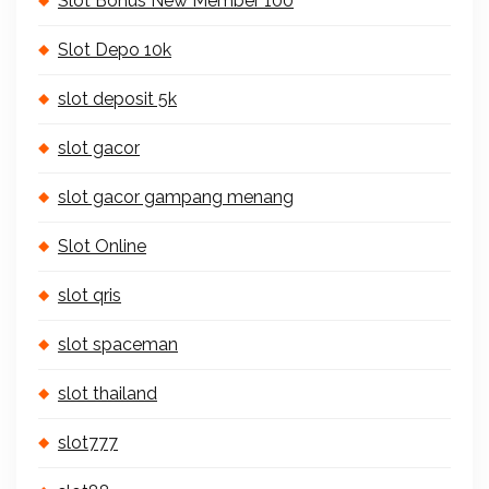
Slot Bonus New Member 100
Slot Depo 10k
slot deposit 5k
slot gacor
slot gacor gampang menang
Slot Online
slot qris
slot spaceman
slot thailand
slot777