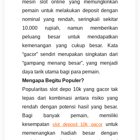
mesin slot online yang memungkinkan
pemain untuk melakukan deposit dengan
nominal yang rendah, seringkali sekitar
10.000 rupiah, namun memberikan
peluang besar untuk mendapatkan
kemenangan yang cukup besar. Kata
“gacor” sendiri merupakan singkatan dari
“gampang menang besar”, yang menjadi
daya tarik utama bagi para pemain.
Mengapa Begitu Populer?
Popularitas slot depo 10k yang gacor tak
lepas dari kombinasi antara risiko yang
rendah dengan potensi hasil yang besar.
Bagi banyak pemain, memiliki
kesempatan
untuk
slot deposit 10k gacor
memenangkan hadiah besar dengan