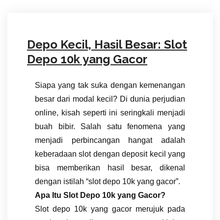
Depo Kecil, Hasil Besar: Slot
Depo 10k yang Gacor
Siapa yang tak suka dengan kemenangan
besar dari modal kecil? Di dunia perjudian
online, kisah seperti ini seringkali menjadi
buah bibir. Salah satu fenomena yang
menjadi perbincangan hangat adalah
keberadaan slot dengan deposit kecil yang
bisa memberikan hasil besar, dikenal
dengan istilah “slot depo 10k yang gacor”.
Apa Itu Slot Depo 10k yang Gacor?
Slot depo 10k yang gacor merujuk pada