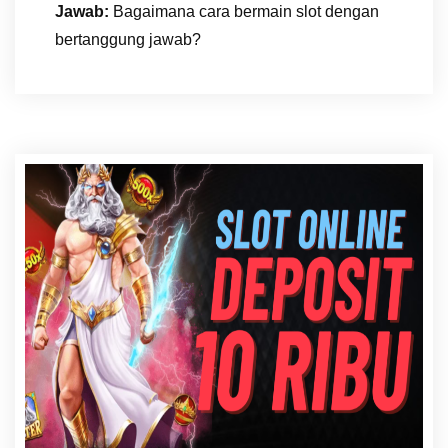
Jawab:
Bagaimana cara bermain slot dengan
bertanggung jawab?