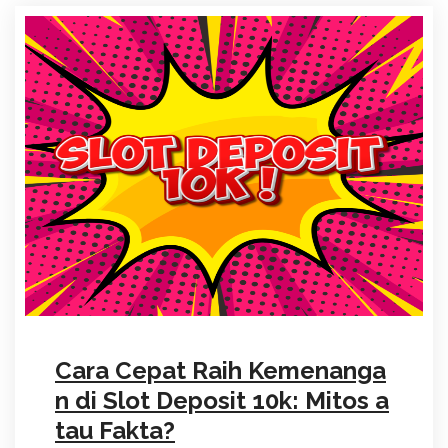
Cara Cepat Raih Kemenanga
n di Slot Deposit 10k: Mitos a
tau Fakta?