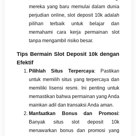
mereka yang baru memulai dalam dunia
perjudian online, slot deposit 10k adalah
pilihan terbaik untuk belajar dan
memahami cara kerja permainan slot
tanpa mengambil risiko besar.
Tips Bermain Slot Deposit 10k dengan
Efektif
Pilihlah Situs Terpercaya
: Pastikan
untuk memilih situs yang terpercaya dan
memiliki lisensi resmi. Ini penting untuk
memastikan bahwa permainan yang Anda
mainkan adil dan transaksi Anda aman.
Manfaatkan Bonus dan Promosi
:
Banyak situs slot deposit 10k
menawarkan bonus dan promosi yang