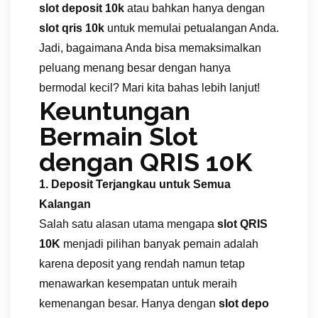
slot deposit 10k
atau bahkan hanya dengan
slot qris 10k
untuk memulai petualangan Anda.
Jadi, bagaimana Anda bisa memaksimalkan
peluang menang besar dengan hanya
bermodal kecil? Mari kita bahas lebih lanjut!
Keuntungan
Bermain Slot
dengan QRIS 10K
1. Deposit Terjangkau untuk Semua
Kalangan
Salah satu alasan utama mengapa
slot QRIS
10K
menjadi pilihan banyak pemain adalah
karena deposit yang rendah namun tetap
menawarkan kesempatan untuk meraih
kemenangan besar. Hanya dengan
slot depo