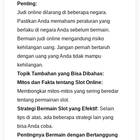
Penting:
Judi online dilarang di beberapa negara.
Pastikan Anda memahami peraturan yang
berlaku di negara Anda sebelum bermain.
Bermain judi online mengandung risiko
kehilangan uang. Jangan pernah bertaruh
dengan uang yang Anda tidak mampu
kehilangan.
Topik Tambahan yang Bisa Dibahas:
Mitos dan Fakta tentang Slot Online:
Membongkar mitos-mitos yang sering beredar
tentang permainan slot.
Strategi Bermain Slot yang Efektif:
Selain
tips di atas, ada beberapa strategi lain yang
bisa Anda coba.
Pentingnya Bermain dengan Bertanggung