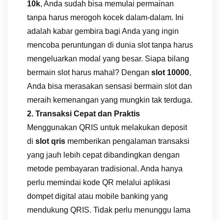
10k
, Anda sudah bisa memulai permainan
tanpa harus merogoh kocek dalam-dalam. Ini
adalah kabar gembira bagi Anda yang ingin
mencoba peruntungan di dunia slot tanpa harus
mengeluarkan modal yang besar. Siapa bilang
bermain slot harus mahal? Dengan
slot 10000
,
Anda bisa merasakan sensasi bermain slot dan
meraih kemenangan yang mungkin tak terduga.
2. Transaksi Cepat dan Praktis
Menggunakan QRIS untuk melakukan deposit
di
slot qris
memberikan pengalaman transaksi
yang jauh lebih cepat dibandingkan dengan
metode pembayaran tradisional. Anda hanya
perlu memindai kode QR melalui aplikasi
dompet digital atau mobile banking yang
mendukung QRIS. Tidak perlu menunggu lama