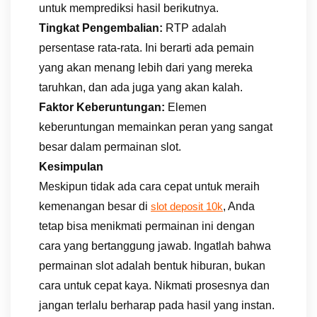
untuk memprediksi hasil berikutnya.
Tingkat Pengembalian:
RTP adalah
persentase rata-rata. Ini berarti ada pemain
yang akan menang lebih dari yang mereka
taruhkan, dan ada juga yang akan kalah.
Faktor Keberuntungan:
Elemen
keberuntungan memainkan peran yang sangat
besar dalam permainan slot.
Kesimpulan
Meskipun tidak ada cara cepat untuk meraih
kemenangan besar di
, Anda
slot deposit 10k
tetap bisa menikmati permainan ini dengan
cara yang bertanggung jawab. Ingatlah bahwa
permainan slot adalah bentuk hiburan, bukan
cara untuk cepat kaya. Nikmati prosesnya dan
jangan terlalu berharap pada hasil yang instan.