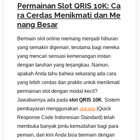
Permainan Slot QRIS 10K: Ca
ra Cerdas Menikmati dan Me
nang Besar
Bermain slot online memang menjadi hiburan
yang semakin digemari, terutama bagi mereka
yang mencari sensasi kemenangan instan
dengan taruhan yang terjangkau. Namun,
apakah Anda tahu bahwa sekarang ada cara
yang lebih cerdas dan praktis untuk menikmati
permainan slot dengan modal kecil?
Jawabannya ada pada
slot QRIS 10K
. Sistem
pembayaran menggunakan
(Quick
slot qris
Response Code Indonesian Standard) telah
membuka banyak pintu kemudahan bagi para
pemain, dan kini Anda bisa bermain dengan