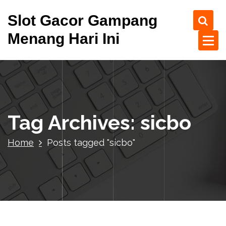
S
Slot Gacor Gampang
k
i
Menang Hari Ini
p
t
o
c
o
n
t
Tag Archives: sicbo
e
n
Home
Posts tagged "sicbo"
t