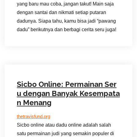
yang baru mau coba, jangan takut! Main saja
dengan santai dan nikmati setiap putaran
dadunya. Siapa tahu, kamu bisa jadi “pawang
dadu” berikutnya dan berbagi cerita seru juga!
Sicbo Online: Permainan Ser
u dengan Banyak Kesempata
n Menang
thetravisfund.org
Sicbo online atau dadu online adalah salah
satu permainan judi yang semakin populer di