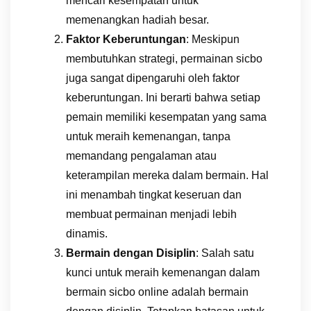
mencari kesempatan untuk
memenangkan hadiah besar.
Faktor Keberuntungan
: Meskipun
membutuhkan strategi, permainan sicbo
juga sangat dipengaruhi oleh faktor
keberuntungan. Ini berarti bahwa setiap
pemain memiliki kesempatan yang sama
untuk meraih kemenangan, tanpa
memandang pengalaman atau
keterampilan mereka dalam bermain. Hal
ini menambah tingkat keseruan dan
membuat permainan menjadi lebih
dinamis.
Bermain dengan Disiplin
: Salah satu
kunci untuk meraih kemenangan dalam
bermain sicbo online adalah bermain