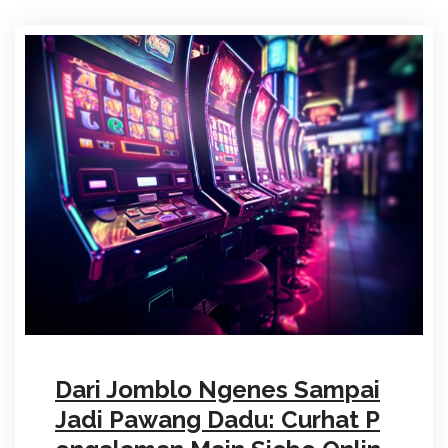
Dari Jomblo Ngenes Sampai
Jadi Pawang Dadu: Curhat P