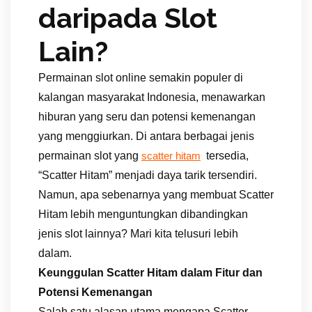
daripada Slot
Lain?
Permainan slot online semakin populer di
kalangan masyarakat Indonesia, menawarkan
hiburan yang seru dan potensi kemenangan
yang menggiurkan. Di antara berbagai jenis
permainan slot yang
tersedia,
scatter hitam
“Scatter Hitam” menjadi daya tarik tersendiri.
Namun, apa sebenarnya yang membuat Scatter
Hitam lebih menguntungkan dibandingkan
jenis slot lainnya? Mari kita telusuri lebih
dalam.
Keunggulan Scatter Hitam dalam Fitur dan
Potensi Kemenangan
Salah satu alasan utama mengapa Scatter