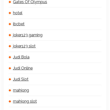
Gates Of Olympus
hotel
ibcbet
joker123 gaming
joker123 slot
Judi Bola
Judi Online
Judi Slot
mahjong
mahjong slot