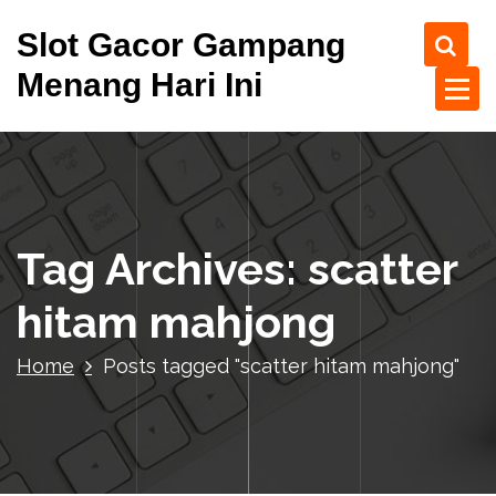
S
Slot Gacor Gampang
k
i
Menang Hari Ini
p
t
o
c
o
n
t
Tag Archives: scatter
e
n
hitam mahjong
t
Home
Posts tagged "scatter hitam mahjong"