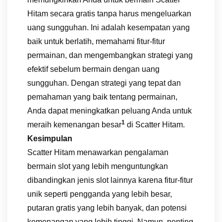
Hitam secara gratis tanpa harus mengeluarkan
uang sungguhan. Ini adalah kesempatan yang
baik untuk berlatih, memahami fitur-fitur
permainan, dan mengembangkan strategi yang
efektif sebelum bermain dengan uang
sungguhan.
Dengan strategi yang tepat dan
pemahaman yang baik tentang permainan,
Anda dapat meningkatkan peluang Anda untuk
1
meraih kemenangan besar
di Scatter Hitam.
Kesimpulan
Scatter Hitam menawarkan pengalaman
bermain slot yang lebih menguntungkan
dibandingkan jenis slot lainnya karena fitur-fitur
unik seperti pengganda yang lebih besar,
putaran gratis yang lebih banyak, dan potensi
kemenangan yang lebih tinggi. Namun, penting