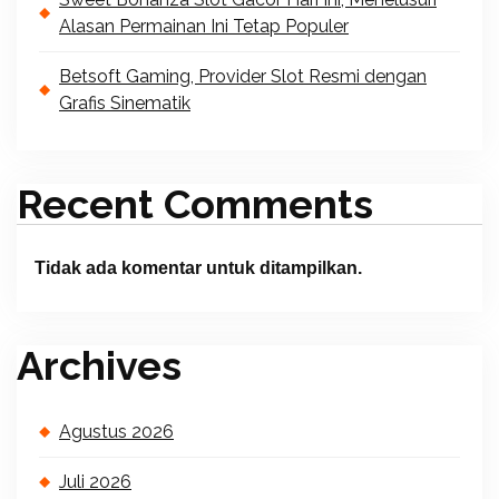
Alasan Permainan Ini Tetap Populer
Betsoft Gaming, Provider Slot Resmi dengan
Grafis Sinematik
Recent Comments
Tidak ada komentar untuk ditampilkan.
Archives
Agustus 2026
Juli 2026