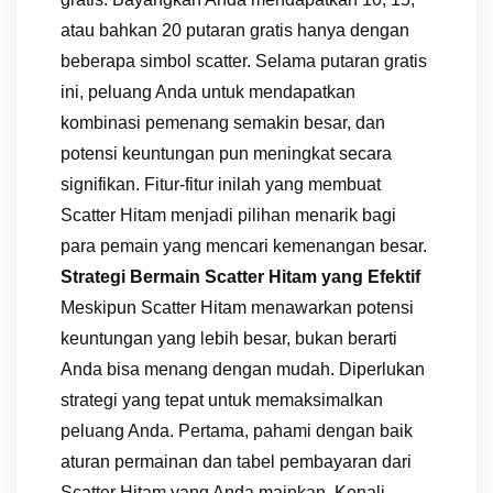
atau bahkan 20 putaran gratis hanya dengan
beberapa simbol scatter. Selama putaran gratis
ini, peluang Anda untuk mendapatkan
kombinasi pemenang semakin besar, dan
potensi keuntungan pun meningkat secara
signifikan. Fitur-fitur inilah yang membuat
Scatter Hitam menjadi pilihan menarik bagi
para pemain yang mencari kemenangan besar.
Strategi Bermain Scatter Hitam yang Efektif
Meskipun Scatter Hitam menawarkan potensi
keuntungan yang lebih besar, bukan berarti
Anda bisa menang dengan mudah. Diperlukan
strategi yang tepat untuk memaksimalkan
peluang Anda. Pertama, pahami dengan baik
aturan permainan dan tabel pembayaran dari
Scatter Hitam yang Anda mainkan. Kenali