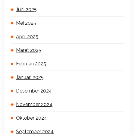
Juni 2025
Mei 2025
April 2025
Maret 2025
Februari 2025
Januari 2025
Desember 2024
November 2024
Oktober 2024
September 2024