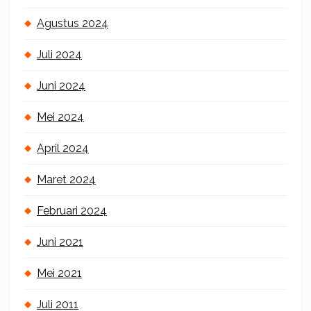
Agustus 2024
Juli 2024
Juni 2024
Mei 2024
April 2024
Maret 2024
Februari 2024
Juni 2021
Mei 2021
Juli 2011