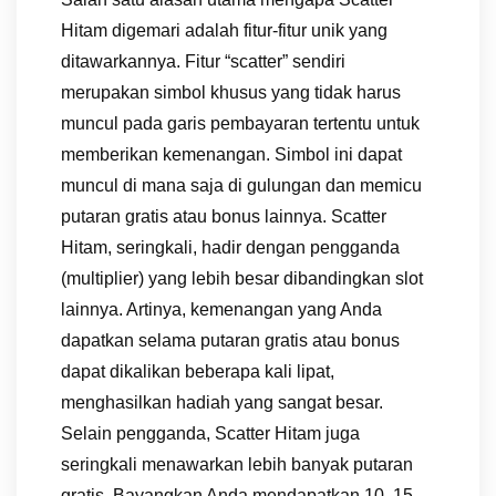
Hitam digemari adalah fitur-fitur unik yang
ditawarkannya. Fitur “scatter” sendiri
merupakan simbol khusus yang tidak harus
muncul pada garis pembayaran tertentu untuk
memberikan kemenangan. Simbol ini dapat
muncul di mana saja di gulungan dan memicu
putaran gratis atau bonus lainnya. Scatter
Hitam, seringkali, hadir dengan pengganda
(multiplier) yang lebih besar dibandingkan slot
lainnya. Artinya, kemenangan yang Anda
dapatkan selama putaran gratis atau bonus
dapat dikalikan beberapa kali lipat,
menghasilkan hadiah yang sangat besar.
Selain pengganda, Scatter Hitam juga
seringkali menawarkan lebih banyak putaran
gratis. Bayangkan Anda mendapatkan 10, 15,