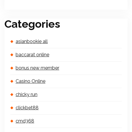
Categories
asianbookie all
baccarat online
bonus new member
Casino Online
chicky run
clickbet88
cmd368