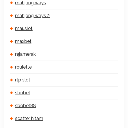
mahjong ways
mahjong ways 2
mauslot
maxbet
rajamerak
roulette
rtp slot
sbobet
sbobet88
scatter hitam