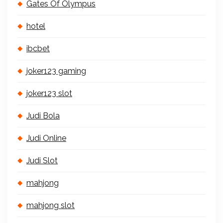
Gates Of Olympus
hotel
ibcbet
joker123 gaming
joker123 slot
Judi Bola
Judi Online
Judi Slot
mahjong
mahjong slot