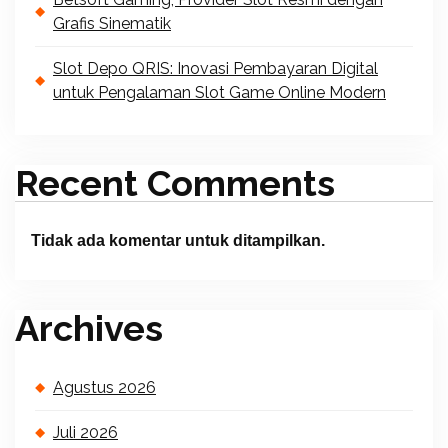
Grafis Sinematik
Slot Depo QRIS: Inovasi Pembayaran Digital
untuk Pengalaman Slot Game Online Modern
Recent Comments
Tidak ada komentar untuk ditampilkan.
Archives
Agustus 2026
Juli 2026