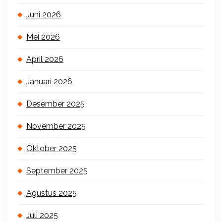
Juni 2026
Mei 2026
April 2026
Januari 2026
Desember 2025
November 2025
Oktober 2025
September 2025
Agustus 2025
Juli 2025