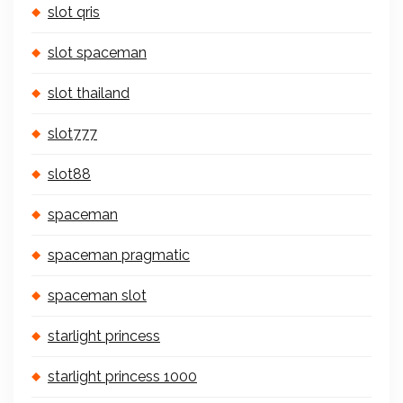
slot qris
slot spaceman
slot thailand
slot777
slot88
spaceman
spaceman pragmatic
spaceman slot
starlight princess
starlight princess 1000