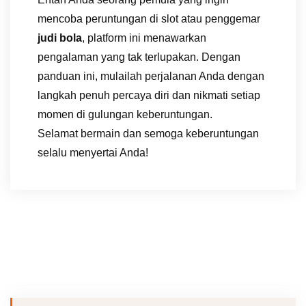
mencoba peruntungan di slot atau penggemar
judi bola
, platform ini menawarkan
pengalaman yang tak terlupakan. Dengan
panduan ini, mulailah perjalanan Anda dengan
langkah penuh percaya diri dan nikmati setiap
momen di gulungan keberuntungan.
Selamat bermain dan semoga keberuntungan
selalu menyertai Anda!