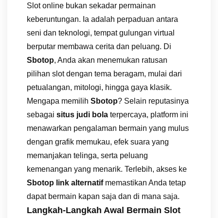
Slot online bukan sekadar permainan
keberuntungan. Ia adalah perpaduan antara
seni dan teknologi, tempat gulungan virtual
berputar membawa cerita dan peluang. Di
Sbotop
, Anda akan menemukan ratusan
pilihan slot dengan tema beragam, mulai dari
petualangan, mitologi, hingga gaya klasik.
Mengapa memilih
Sbotop
? Selain reputasinya
sebagai
situs judi bola
terpercaya, platform ini
menawarkan pengalaman bermain yang mulus
dengan grafik memukau, efek suara yang
memanjakan telinga, serta peluang
kemenangan yang menarik. Terlebih, akses ke
Sbotop link alternatif
memastikan Anda tetap
dapat bermain kapan saja dan di mana saja.
Langkah-Langkah Awal Bermain Slot