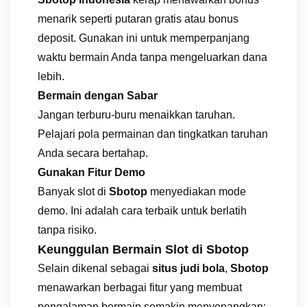
menarik seperti putaran gratis atau bonus
deposit. Gunakan ini untuk memperpanjang
waktu bermain Anda tanpa mengeluarkan dana
lebih.
Bermain dengan Sabar
Jangan terburu-buru menaikkan taruhan.
Pelajari pola permainan dan tingkatkan taruhan
Anda secara bertahap.
Gunakan Fitur Demo
Banyak slot di
Sbotop
menyediakan mode
demo. Ini adalah cara terbaik untuk berlatih
tanpa risiko.
Keunggulan Bermain Slot di Sbotop
Selain dikenal sebagai
situs judi bola
,
Sbotop
menawarkan berbagai fitur yang membuat
pengalaman bermain semakin menyenangkan: