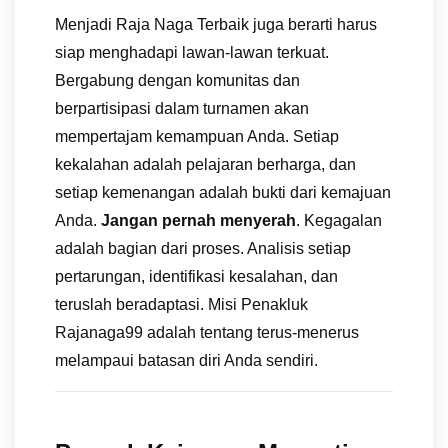
Menjadi Raja Naga Terbaik juga berarti harus
siap menghadapi lawan-lawan terkuat.
Bergabung dengan komunitas dan
berpartisipasi dalam turnamen akan
mempertajam kemampuan Anda. Setiap
kekalahan adalah pelajaran berharga, dan
setiap kemenangan adalah bukti dari kemajuan
Anda.
Jangan pernah menyerah
. Kegagalan
adalah bagian dari proses. Analisis setiap
pertarungan, identifikasi kesalahan, dan
teruslah beradaptasi. Misi Penakluk
Rajanaga99 adalah tentang terus-menerus
melampaui batasan diri Anda sendiri.