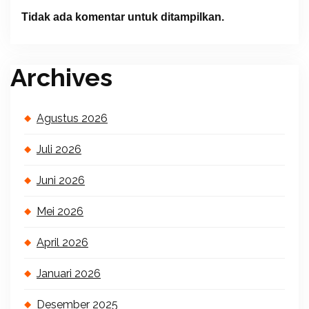
Tidak ada komentar untuk ditampilkan.
Archives
Agustus 2026
Juli 2026
Juni 2026
Mei 2026
April 2026
Januari 2026
Desember 2025