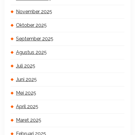
November 2025
Oktober 2025
September 2025
Agustus 2025
Juli 2025
Juni 2025
Mei 2025
April 2025
Maret 2025
Februari 2025