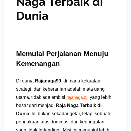
Naga Terbaik di
Dunia
Memulai Perjalanan Menuju
Kemenangan
Di dunia
Rajanaga99
, di mana kekuatan,
strategi, dan keberanian adalah mata uang
utama, tidak ada ambisi
yang lebih
rajanaga99
besar dari menjadi
Raja Naga Terbaik di
Dunia
. Ini bukan sekadar gelar, tetapi sebuah
pengakuan atas dominasi dan keunggulan
yang tidak tertandingi. Misi ini menuntut lebih