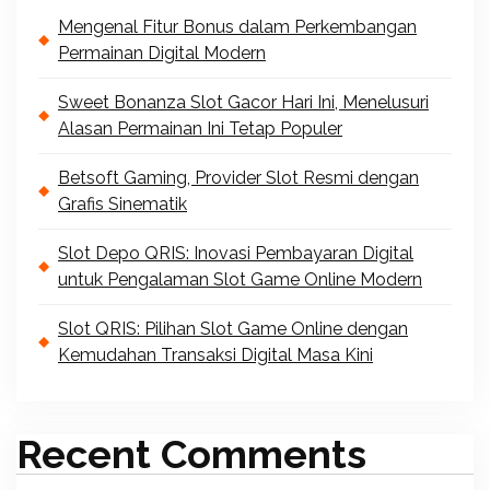
Mengenal Fitur Bonus dalam Perkembangan
Permainan Digital Modern
Sweet Bonanza Slot Gacor Hari Ini, Menelusuri
Alasan Permainan Ini Tetap Populer
Betsoft Gaming, Provider Slot Resmi dengan
Grafis Sinematik
Slot Depo QRIS: Inovasi Pembayaran Digital
untuk Pengalaman Slot Game Online Modern
Slot QRIS: Pilihan Slot Game Online dengan
Kemudahan Transaksi Digital Masa Kini
Recent Comments