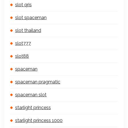
slot qris
slot spaceman
slot thailand
slot777
slot88
spaceman
spaceman pragmatic
spaceman slot
starlight princess
starlight princess 1000