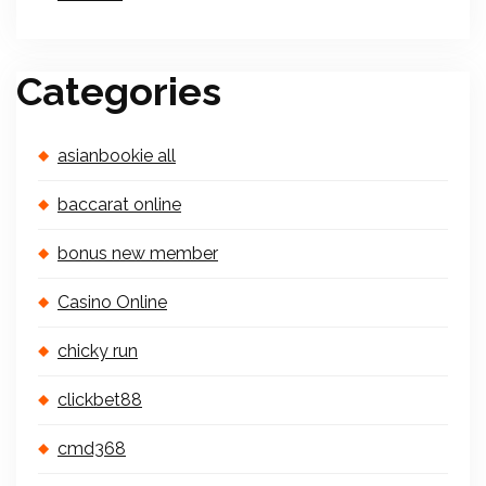
Categories
asianbookie all
baccarat online
bonus new member
Casino Online
chicky run
clickbet88
cmd368