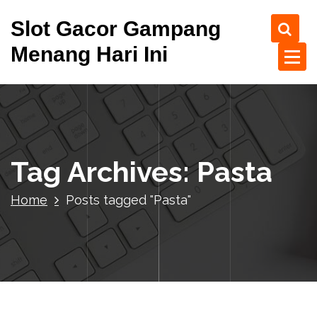
S
Slot Gacor Gampang
k
i
Menang Hari Ini
p
t
o
c
o
n
t
Tag Archives: Pasta
e
n
Home
Posts tagged "Pasta"
t