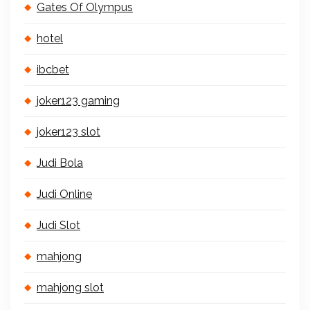
Gates Of Olympus
hotel
ibcbet
joker123 gaming
joker123 slot
Judi Bola
Judi Online
Judi Slot
mahjong
mahjong slot