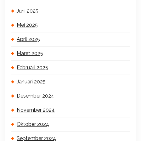
Juni 2025
Mei 2025
April 2025
Maret 2025
Februari 2025
Januari 2025
Desember 2024
November 2024
Oktober 2024
September 2024