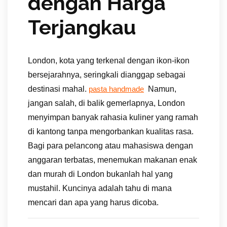
dengan Harga
Terjangkau
London, kota yang terkenal dengan ikon-ikon
bersejarahnya, seringkali dianggap sebagai
destinasi mahal.
Namun,
pasta handmade
jangan salah, di balik gemerlapnya, London
menyimpan banyak rahasia kuliner yang ramah
di kantong tanpa mengorbankan kualitas rasa.
Bagi para pelancong atau mahasiswa dengan
anggaran terbatas, menemukan makanan enak
dan murah di London bukanlah hal yang
mustahil. Kuncinya adalah tahu di mana
mencari dan apa yang harus dicoba.