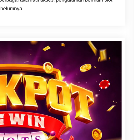
sebelumnya.