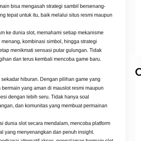
pemain bisa mengasah strategi sambil bersenang-
g tepat untuk itu, baik melalui situs resmi maupun
am ke dunia slot, memahami setiap mekanisme
ng menang, kombinasi simbol, hingga strategi
tetap menikmati sensasi putar gulungan. Tidak
gihan dan terus kembali mencoba game baru.
C
ari sekadar hiburan. Dengan pilihan game yang
man bermain yang aman di mauslot resmi maupun
sesi dengan lebih seru. Tidak hanya soal
antangan, dan komunitas yang membuat permainan
si dunia slot secara mendalam, mencoba platform
wal yang menyenangkan dan penuh insight.
n berbagai alternatif akses, pengalaman bermain slot