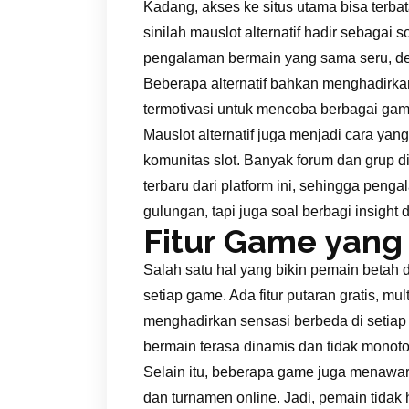
Kadang, akses ke situs utama bisa terbat
sinilah mauslot alternatif hadir sebagai so
pengalaman bermain yang sama seru, den
Beberapa alternatif bahkan menghadirka
termotivasi untuk mencoba berbagai gam
Mauslot alternatif juga menjadi cara yan
komunitas slot. Banyak forum dan grup di
terbaru dari platform ini, sehingga pen
gulungan, tapi juga soal berbagi insight
Fitur Game yang
Salah satu hal yang bikin pemain betah d
setiap game. Ada fitur putaran gratis, mu
menghadirkan sensasi berbeda di setiap g
bermain terasa dinamis dan tidak monoto
Selain itu, beberapa game juga menawar
dan turnamen online. Jadi, pemain tidak