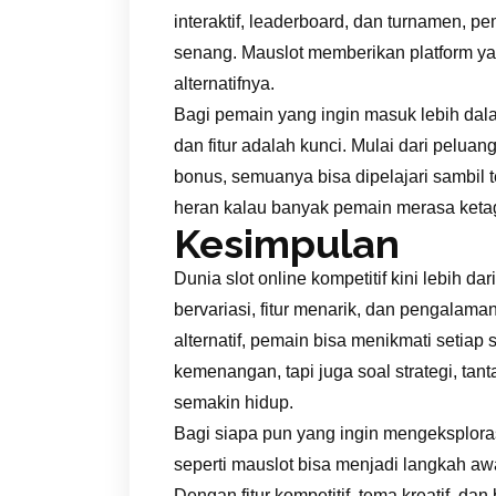
interaktif, leaderboard, dan turnamen, 
senang. Mauslot memberikan platform yan
alternatifnya.
Bagi pemain yang ingin masuk lebih dal
dan fitur adalah kunci. Mulai dari pelua
bonus, semuanya bisa dipelajari sambil 
heran kalau banyak pemain merasa keta
Kesimpulan
Dunia slot online kompetitif kini lebih d
bervariasi, fitur menarik, dan pengala
alternatif, pemain bisa menikmati setiap 
kemenangan, tapi juga soal strategi, t
semakin hidup.
Bagi siapa pun yang ingin mengeksplora
seperti mauslot bisa menjadi langkah a
Dengan fitur kompetitif, tema kreatif, da