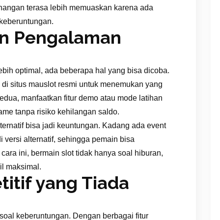
enangan terasa lebih memuaskan karena ada
 keberuntungan.
an Pengalaman
bih optimal, ada beberapa hal yang bisa dicoba.
 di situs mauslot resmi untuk menemukan yang
dua, manfaatkan fitur demo atau mode latihan
e tanpa risiko kehilangan saldo.
lternatif bisa jadi keuntungan. Kadang ada event
 versi alternatif, sehingga pemain bisa
a ini, bermain slot tidak hanya soal hiburan,
il maksimal.
itif yang Tiada
r soal keberuntungan. Dengan berbagai fitur