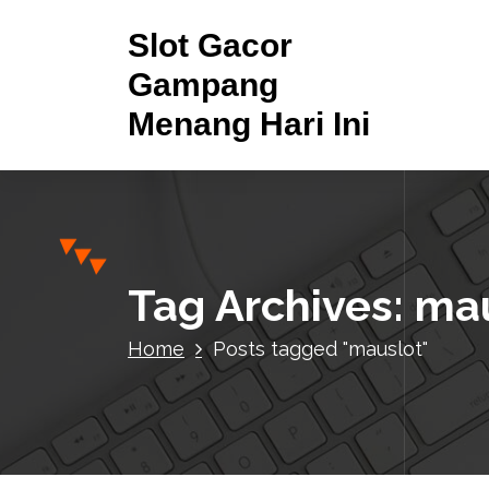
S
Slot Gacor
k
i
Gampang
p
Menang Hari Ini
t
o
c
o
n
t
e
Tag Archives: ma
n
t
Home
Posts tagged "mauslot"