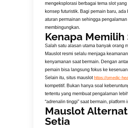
mengeksplorasi berbagai tema slot yang k
konsep futuristik. Bagi pemain baru, a
aturan permainan sehingga pengalaman 
membingungkan.
Kenapa Memilih 
Salah satu alasan utama banyak orang m
Mauslot resmi selalu menjaga keamanan 
kenyamanan saat bermain. Dengan antarmu
pemain bisa langsung fokus ke keseruan
Selain itu, situs mauslot
https://omedic-he
kompetitif. Bukan hanya soal keberuntu
tertentu yang membuat pengalaman lebi
“adrenalin tinggi” saat bermain, platfor
Mauslot Alternat
Setia