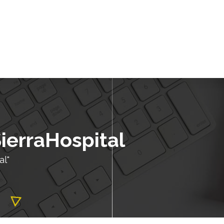
ierraHospital
al"