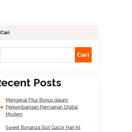
Cari
Cari
ecent Posts
Mengenal Fitur Bonus dalam
Perkembangan Permainan Digital
Modern
Sweet Bonanza Slot Gacor Hari Ini,