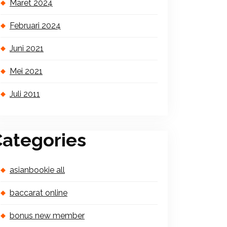
Maret 2024
Februari 2024
Juni 2021
Mei 2021
Juli 2011
ategories
asianbookie all
baccarat online
bonus new member