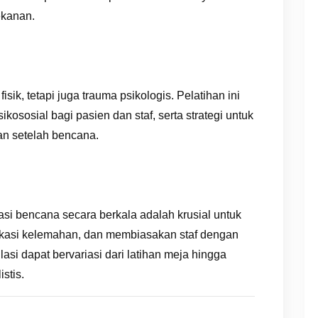
ekanan.
ik, tetapi juga trauma psikologis. Pelatihan ini
ososial bagi pasien dan staf, serta strategi untuk
an setelah bencana.
lasi bencana secara berkala adalah krusial untuk
ifikasi kelemahan, dan membiasakan staf dengan
si dapat bervariasi dari latihan meja hingga
stis.