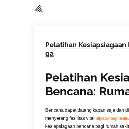
Pelatihan Kesiapsiagaan
ga
Pelatihan Kesi
Bencana: Rumah
Bencana dapat datang kapan saja dan di
menyerang fasilitas vital
https://hospitalde
kesiapsiagaan bencana bagi rumah sakit 