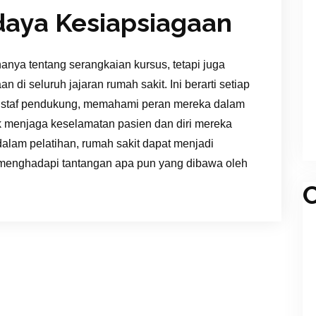
ya Kesiapsiagaan
anya tentang serangkaian kursus, tetapi juga
i seluruh jajaran rumah sakit. Ini berarti setiap
a staf pendukung, memahami peran mereka dalam
 menjaga keselamatan pasien dan diri mereka
dalam pelatihan, rumah sakit dapat menjadi
 menghadapi tantangan apa pun yang dibawa oleh
C