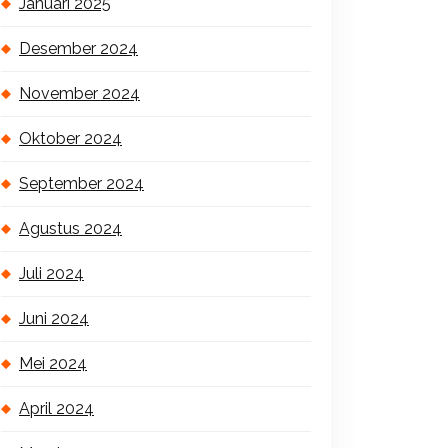
Januari 2025
Desember 2024
November 2024
Oktober 2024
September 2024
Agustus 2024
Juli 2024
Juni 2024
Mei 2024
April 2024