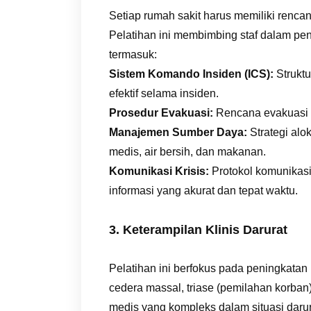
Setiap rumah sakit harus memiliki rencan
Pelatihan ini membimbing staf dalam pe
termasuk:
Sistem Komando Insiden (ICS):
Struktu
efektif selama insiden.
Prosedur Evakuasi:
Rencana evakuasi p
Manajemen Sumber Daya:
Strategi alo
medis, air bersih, dan makanan.
Komunikasi Krisis:
Protokol komunikasi
informasi yang akurat dan tepat waktu.
3. Keterampilan Klinis Darurat
Pelatihan ini berfokus pada peningkatan
cedera massal, triase (pemilahan korb
medis yang kompleks dalam situasi darur