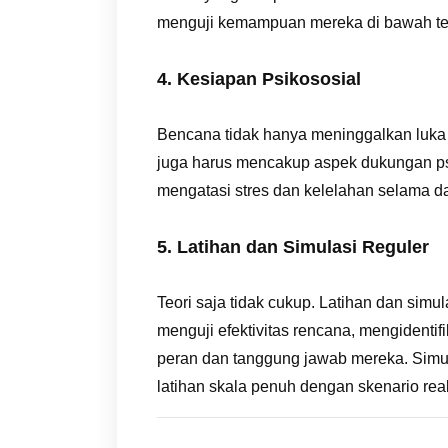
menguji kemampuan mereka di bawah t
4. Kesiapan Psikososial
Bencana tidak hanya meninggalkan luka fis
juga harus mencakup aspek dukungan psik
mengatasi stres dan kelelahan selama d
5. Latihan dan Simulasi Reguler
Teori saja tidak cukup. Latihan dan simu
menguji efektivitas rencana, mengident
peran dan tanggung jawab mereka. Simula
latihan skala penuh dengan skenario reali