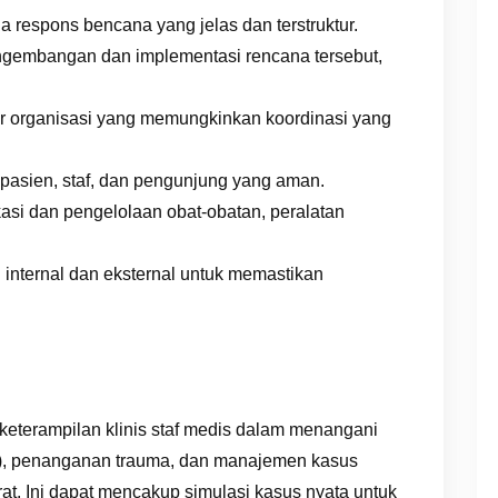
a respons bencana yang jelas dan terstruktur.
ngembangan dan implementasi rencana tersebut,
r organisasi yang memungkinkan koordinasi yang
asien, staf, dan pengunjung yang aman.
kasi dan pengelolaan obat-obatan, peralatan
 internal dan eksternal untuk memastikan
 keterampilan klinis staf medis dalam menangani
an), penanganan trauma, dan manajemen kasus
at. Ini dapat mencakup simulasi kasus nyata untuk