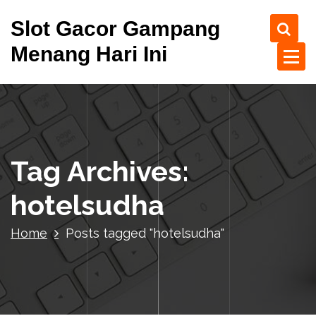
S
Slot Gacor Gampang
k
i
Menang Hari Ini
p
t
o
c
o
n
t
Tag Archives:
e
n
hotelsudha
t
Home
Posts tagged "hotelsudha"