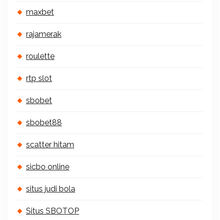
maxbet
rajamerak
roulette
rtp slot
sbobet
sbobet88
scatter hitam
sicbo online
situs judi bola
Situs SBOTOP