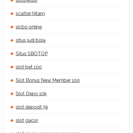
sbobet88
scatter hitam
sicbo online
situs judi bola
Situs SBOTOP
slot bet 100
Slot Bonus New Member 100
Slot Depo 10k
slot deposit 5k
slot gacor