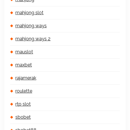
mahjong slot
mahjong ways
mahjong ways 2
mauslot
maxbet
rajamerak
roulette
rtp slot
sbobet