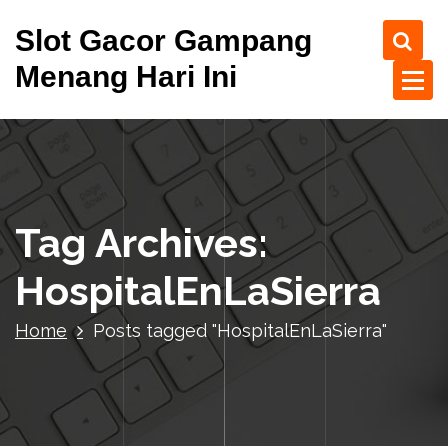
S
Slot Gacor Gampang
k
i
Menang Hari Ini
p
t
o
c
o
n
t
Tag Archives:
e
n
HospitalEnLaSierra
t
Home
Posts tagged "HospitalEnLaSierra"