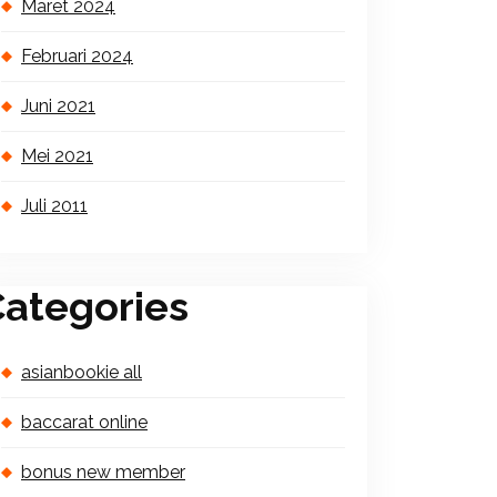
Maret 2024
Februari 2024
Juni 2021
Mei 2021
Juli 2011
ategories
asianbookie all
baccarat online
bonus new member