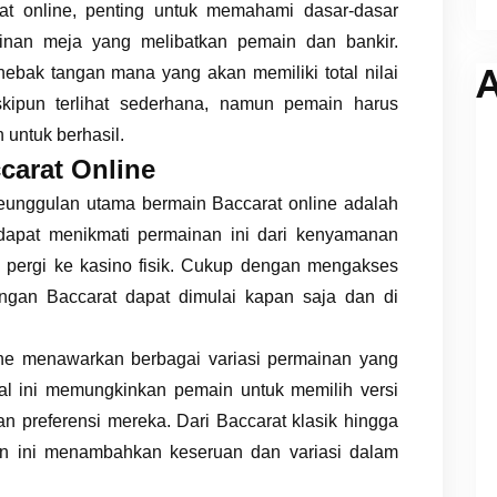
t online, penting untuk memahami dasar-dasar
ainan meja yang melibatkan pemain dan bankir.
A
ebak tangan mana yang akan memiliki total nilai
kipun terlihat sederhana, namun pemain harus
 untuk berhasil.
carat Online
keunggulan utama bermain Baccarat online adalah
apat menikmati permainan ini dari kenyamanan
 pergi ke kasino fisik. Cukup dengan mengakses
langan Baccarat dapat dimulai kapan saja dan di
ine menawarkan berbagai variasi permainan yang
Hal ini memungkinkan pemain untuk memilih versi
n preferensi mereka. Dari Baccarat klasik hingga
inan ini menambahkan keseruan dan variasi dalam