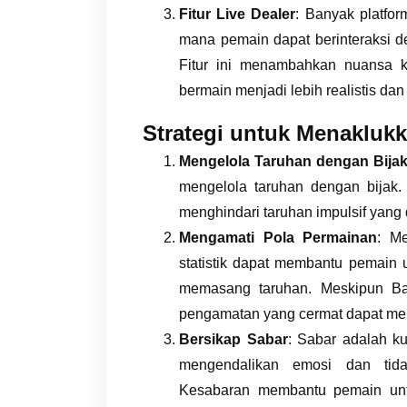
Fitur Live Dealer
: Banyak platfor
mana pemain dapat berinteraksi d
Fitur ini menambahkan nuansa 
bermain menjadi lebih realistis dan
Strategi untuk Menaklukk
Mengelola Taruhan dengan Bija
mengelola taruhan dengan bijak
menghindari taruhan impulsif yang
Mengamati Pola Permainan
: M
statistik dapat membantu pemain 
memasang taruhan. Meskipun Ba
pengamatan yang cermat dapat me
Bersikap Sabar
: Sabar adalah ku
mengendalikan emosi dan tida
Kesabaran membantu pemain unt