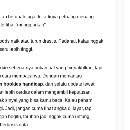
icap berubah juga. Ini artinya peluang menang
erlihat “menggiurkan”.
odds naik atau turun drastis. Padahal, kalau nggak
tru lebih tinggi.
okie
sebenarnya bukan hal yang menakutkan, tapi
ahu cara membacanya. Dengan memantau
n bookies handicap
, dan selalu update lewat
 dan lebih cerdas dalam mengambil keputusan.
ayak sinyal yang bisa kamu baca. Kalau paham
. Jadi, jangan cuma lihat angka di layar, tapi
ngan begitu, taruhan jadi nggak cuma untung-
 berbasis data.