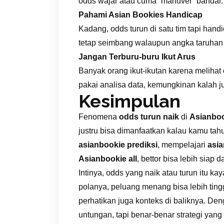
odds wajar atau cuma “manuver” bandar.
Pahami Asian Bookies Handicap
Kadang, odds turun di satu tim tapi hand
tetap seimbang walaupun angka taruhan t
Jangan Terburu-buru Ikut Arus
Banyak orang ikut-ikutan karena melihat 
pakai analisa data, kemungkinan kalah jus
Kesimpulan
Fenomena
odds turun naik
di
Asianbo
justru bisa dimanfaatkan kalau kamu t
asianbookie prediksi
, mempelajari
asia
Asianbookie all
, bettor bisa lebih siap
Intinya, odds yang naik atau turun itu k
polanya, peluang menang bisa lebih tinggi
perhatikan juga konteks di baliknya. De
untungan, tapi benar-benar strategi yang