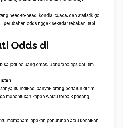
tang head-to-head, kondisi cuaca, dan statistik gol
i, perubahan odds nggak sekadar tebakan, tapi
ti Odds di
 bisa jadi peluang emas. Beberapa tips dari tim
isten
asanya itu indikasi banyak orang bertaruh di tim
isa menentukan kapan waktu terbaik pasang
u memahami apakah penurunan atau kenaikan