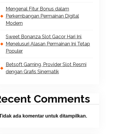
Mengenal Fitur Bonus dalam
Perkembangan Permainan Digital
Modern
Sweet Bonanza Slot Gacor Hari Ini,
Menelusuri Alasan Permainan Ini Tetap
Populer
Betsoft Gaming, Provider Slot Resmi
dengan Grafis Sinematik
Recent Comments
Tidak ada komentar untuk ditampilkan.