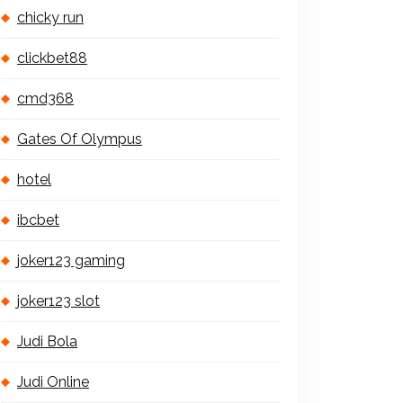
chicky run
clickbet88
cmd368
Gates Of Olympus
hotel
ibcbet
joker123 gaming
joker123 slot
Judi Bola
Judi Online