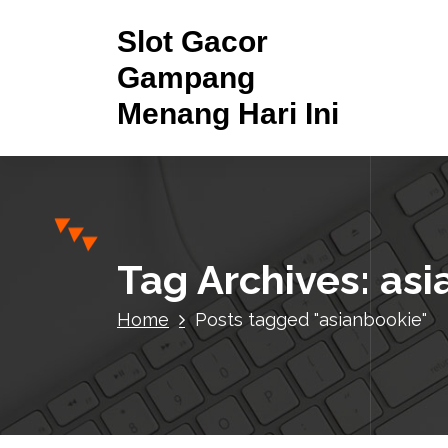
S
Slot Gacor
k
i
Gampang
p
Menang Hari Ini
t
o
c
o
n
t
e
Tag Archives: as
n
t
Home
Posts tagged "asianbookie"