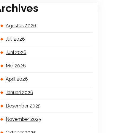
rchives
Agustus 2026
Juli 2026
Juni 2026
Mei 2026
April 2026
Januari 2026
Desember 2025
November 2025
Oktober 2025