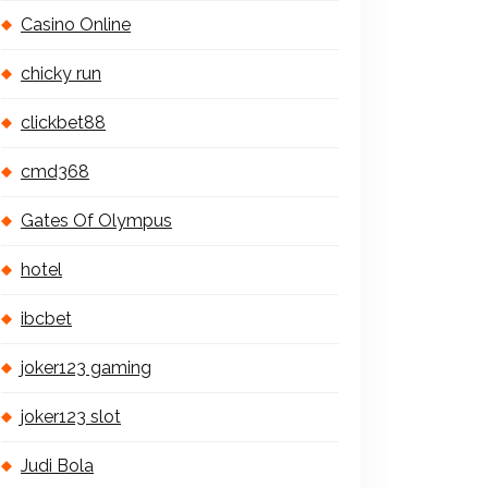
Casino Online
chicky run
clickbet88
cmd368
Gates Of Olympus
hotel
ibcbet
joker123 gaming
joker123 slot
Judi Bola