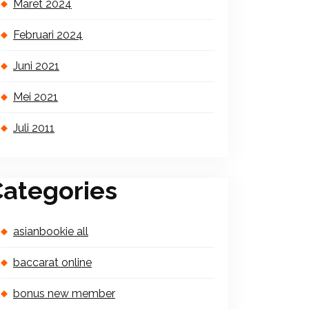
Maret 2024
Februari 2024
Juni 2021
Mei 2021
Juli 2011
ategories
asianbookie all
baccarat online
bonus new member