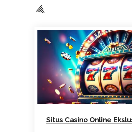
Situs Casino Online Ekslu