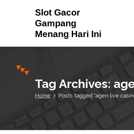
S
Slot Gacor
k
i
Gampang
p
Menang Hari Ini
t
o
c
o
n
t
e
Tag Archives: age
n
t
Home
Posts tagged "agen live casin