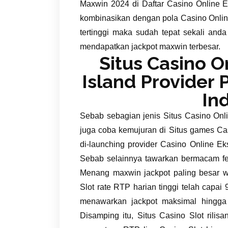
Maxwin 2024 di Daftar Casino Online Ek
kombinasikan dengan pola Casino Onlin
tertinggi maka sudah tepat sekali and
mendapatkan jackpot maxwin terbesar.
Situs Casino O
Island Provider 
In
Sebab sebagian jenis Situs Casino Onli
juga coba kemujuran di Situs games Ca
di-launching provider Casino Online Ek
Sebab selainnya tawarkan bermacam f
Menang maxwin jackpot paling besar w
Slot rate RTP harian tinggi telah capa
menawarkan jackpot maksimal hingga t
Disamping itu, Situs Casino Slot rilis