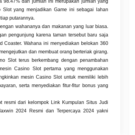
ga 98.47% dan jumlah ini merupakan jumlah yang
o Slot yang menjadikan Game ini sebagai lahan
tiap putarannya.
dengan wahananya dan makanan yang luar biasa.
gan pengunjung karena taman tersebut baru saja
d Coaster. Wahana ini menyediakan belokan 360
g mengejutkan dan membuat orang berteriak girang.
sino Slot terus berkembang dengan penambahan
, mesin Casino Slot pertama yang menggunakan
ngkinkan mesin Casino Slot untuk memiliki lebih
yaran, serta menyediakan fitur-fitur bonus yang
ot resmi dari kelompok Link Kumpulan Situs Judi
Maxwin 2024 Resmi dan Terpercaya 2024 yakni