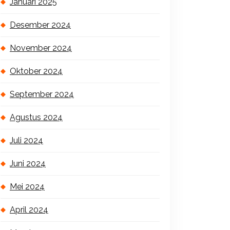
Januari 2025
Desember 2024
November 2024
Oktober 2024
September 2024
Agustus 2024
Juli 2024
Juni 2024
Mei 2024
April 2024