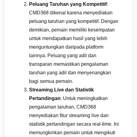
Peluang Taruhan yang Kompetitif
:
CMD368 dikenal karena menyediakan
peluang taruhan yang kompetitif. Dengan
demikian, pemain memiliki kesempatan
untuk mendapatkan hasil yang lebih
menguntungkan daripada platform
lainnya. Peluang yang adil dan
transparan memastikan pengalaman
taruhan yang adil dan menyenangkan
bagi semua pemain.
Streaming Live dan Statistik
Pertandingan
: Untuk meningkatkan
pengalaman taruhan, CMD368
menyediakan fitur streaming live dan
statistik pertandingan secara real-time. Ini
memungkinkan pemain untuk mengikuti