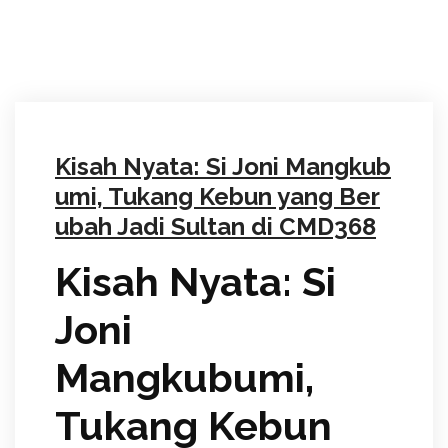
Kisah Nyata: Si Joni Mangkub
umi, Tukang Kebun yang Ber
ubah Jadi Sultan di CMD368
Kisah Nyata: Si
Joni
Mangkubumi,
Tukang Kebun