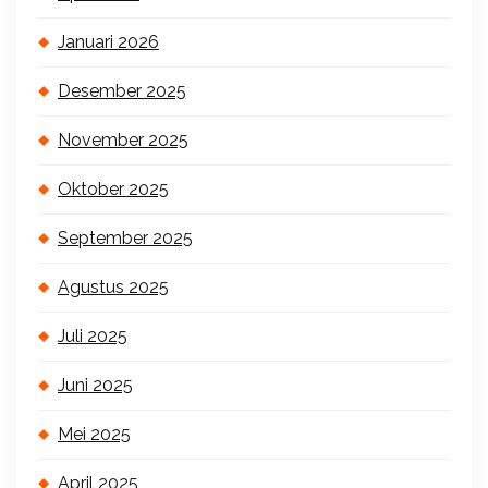
Januari 2026
Desember 2025
November 2025
Oktober 2025
September 2025
Agustus 2025
Juli 2025
Juni 2025
Mei 2025
April 2025