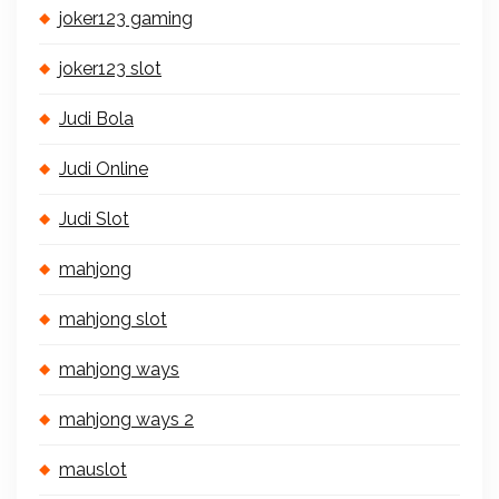
joker123 gaming
joker123 slot
Judi Bola
Judi Online
Judi Slot
mahjong
mahjong slot
mahjong ways
mahjong ways 2
mauslot