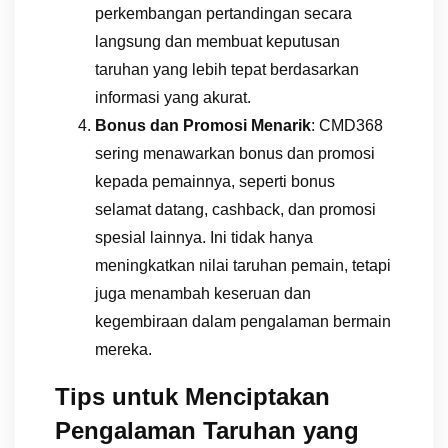
perkembangan pertandingan secara
langsung dan membuat keputusan
taruhan yang lebih tepat berdasarkan
informasi yang akurat.
Bonus dan Promosi Menarik
: CMD368
sering menawarkan bonus dan promosi
kepada pemainnya, seperti bonus
selamat datang, cashback, dan promosi
spesial lainnya. Ini tidak hanya
meningkatkan nilai taruhan pemain, tetapi
juga menambah keseruan dan
kegembiraan dalam pengalaman bermain
mereka.
Tips untuk Menciptakan
Pengalaman Taruhan yang