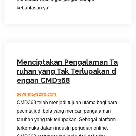
kebablasan ya!
Menciptakan Pengalaman Ta
ruhan yang Tak Terlupakan d
engan CMD368
sevendaystore.com
CMD368 telah menjadi tujuan utama bagi para
pecinta judi bola yang mencari pengalaman
taruhan yang tak terlupakan. Sebagai platform
terkemuka dalam industri perjudian online,