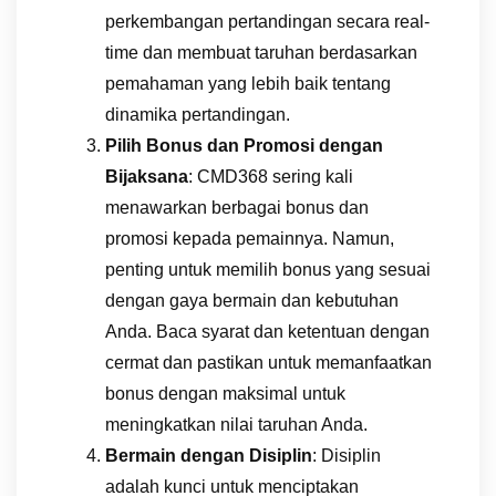
perkembangan pertandingan secara real-
time dan membuat taruhan berdasarkan
pemahaman yang lebih baik tentang
dinamika pertandingan.
Pilih Bonus dan Promosi dengan
Bijaksana
: CMD368 sering kali
menawarkan berbagai bonus dan
promosi kepada pemainnya. Namun,
penting untuk memilih bonus yang sesuai
dengan gaya bermain dan kebutuhan
Anda. Baca syarat dan ketentuan dengan
cermat dan pastikan untuk memanfaatkan
bonus dengan maksimal untuk
meningkatkan nilai taruhan Anda.
Bermain dengan Disiplin
: Disiplin
adalah kunci untuk menciptakan