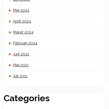
Mei 2024
April 2024
Maret 2024
Februari 2024
Juni 2021
Mei 2021
Juli 2011
Categories