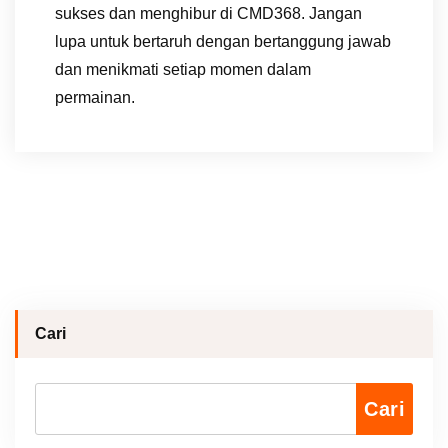
sukses dan menghibur di CMD368. Jangan
lupa untuk bertaruh dengan bertanggung jawab
dan menikmati setiap momen dalam
permainan.
Cari
Cari