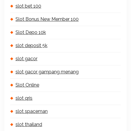
slot bet 100
Slot Bonus New Member 100
Slot Depo 10k
slot deposit 5k
slot gacor
slot gacor gampang menang
Slot Online
slot qris
slot spaceman
slot thailand