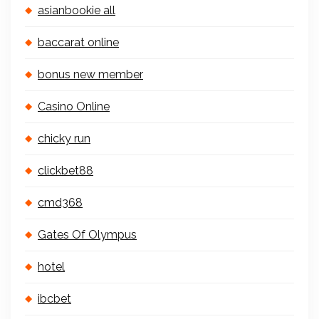
asianbookie all
baccarat online
bonus new member
Casino Online
chicky run
clickbet88
cmd368
Gates Of Olympus
hotel
ibcbet