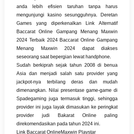
anda lebih efisien taruhan tanpa harus
mengunjungi kasino sesungguhnya. Deretan
Games yang diperkenalkan Link Alternatif
Baccarat Online Gampang Menang Maxwin
2024 Terbaik 2024 Baccarat Online Gampang
Menang Maxwin 2024 dapat diakses
seseorang saat bepergian lewat handphone.
Sudah berkiprah sejak tahun 2008 di benua
Asia dan menjadi salah satu provider yang
jackpot-nya terbilang deras dan mudah
dimenangkan. Nilai presentase game-game di
Spadegaming juga termasuk tinggi, sehingga
provider ini juga layak dimasukan ke peringkat
provider judi Bakarat Online paling
direkomendasikan pada tahun 2024 ini.
Link Baccarat OnlineMaxwin Playstar