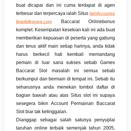
buat dicapai dan ini cuma terdapat di agen
terbesar dan terpercaya ialah Situs
familycounse
Baccarat Onlinebonus
lingofelkgrove.com
komplet. Kesempatan kesekian kali ini ada buat
memberikan kepuasan di peserta yang gabung
dan terus aktif main setiap harinya, anda tidak
harus berkecil hati kembali memandang
pemain di luar sana sukses sebab Games
Baccarat Slot masalah ini semua sebab
berkumpul dan bermain di tempat ini. Sebab itu
seharusnya anda menekan tombol daftar di
bagian bawah atau atas Situs slot ini supaya
sesegera bikin Account Permainan Baccarat
Slot biar tak ketinggalan.
Dianggap sebagai salah satunya penyuplai
taruhan online terbaik semenjak tahun 2005,