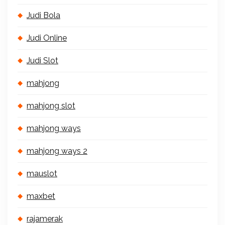
Judi Bola
Judi Online
Judi Slot
mahjong
mahjong slot
mahjong ways
mahjong ways 2
mauslot
maxbet
rajamerak