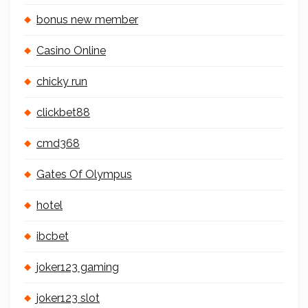
bonus new member
Casino Online
chicky run
clickbet88
cmd368
Gates Of Olympus
hotel
ibcbet
joker123 gaming
joker123 slot