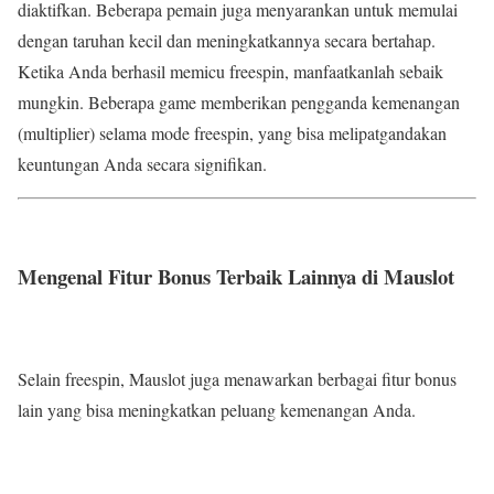
diaktifkan. Beberapa pemain juga menyarankan untuk memulai
dengan taruhan kecil dan meningkatkannya secara bertahap.
Ketika Anda berhasil memicu freespin, manfaatkanlah sebaik
mungkin. Beberapa game memberikan pengganda kemenangan
(multiplier) selama mode freespin, yang bisa melipatgandakan
keuntungan Anda secara signifikan.
Mengenal Fitur Bonus Terbaik Lainnya di Mauslot
Selain freespin, Mauslot juga menawarkan berbagai fitur bonus
lain yang bisa meningkatkan peluang kemenangan Anda.