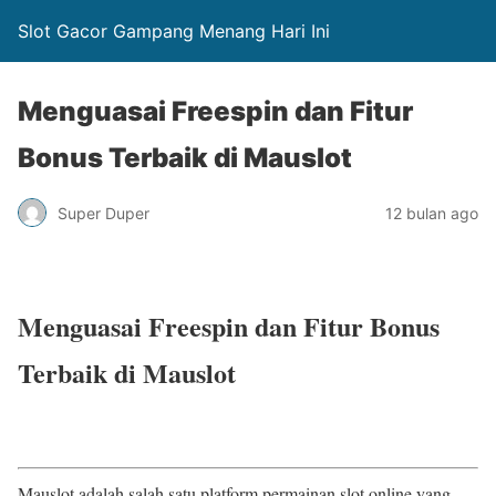
Slot Gacor Gampang Menang Hari Ini
Menguasai Freespin dan Fitur
Bonus Terbaik di Mauslot
Super Duper
12 bulan ago
Menguasai Freespin dan Fitur Bonus
Terbaik di Mauslot
Mauslot adalah salah satu platform permainan slot online yang